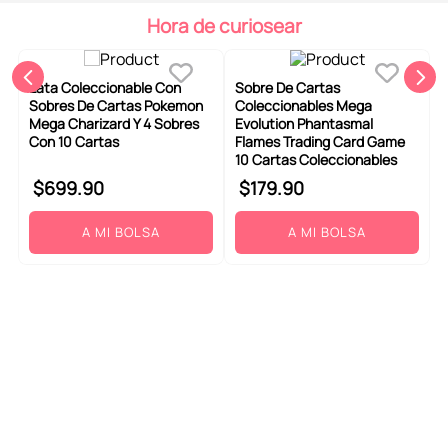
6
.
pokemon
Hora de curiosear
7
.
llaveros
8
.
bts
Lata Coleccionable Con
Sobre De Cartas
Sobres De Cartas Pokemon
Coleccionables Mega
9
.
chiikawas
Mega Charizard Y 4 Sobres
Evolution Phantasmal
Con 10 Cartas
Flames Trading Card Game
10
.
toy story
10 Cartas Coleccionables
$
699
.
90
$
179
.
90
A MI BOLSA
A MI BOLSA