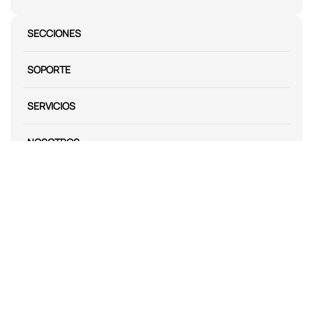
SECCIONES
SOPORTE
SERVICIOS
NOSOTROS
MÉTODOS DE PAGO
Miniso México. Todos los derechos reservados © 2026
Términos y Condiciones
Aviso de Privacidad
Miniso.com.mx utiliza cookies para que tengas la mejor experiencia de
navegación. Si sigues navegando entendemos que aceptas nuestra