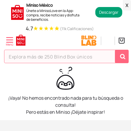
Miniso México
X
Únete a MinisoLove en la App:
Descargar
compra, recibe noticias y disfruta
de beneficios.
★
★
★
★
★
4.7
(11k Calificaciones)
Explora más de 250 Blind Box únicos
TÉRMINOS MÁS BUSCADOS
1
.
hello kitty
2
.
spiderman
¡Vaya! No hemos encontrado nada para tu búsqueda o
3
.
peluche
consulta!
Pero estás en Miniso ¡Déjate inspirar!
4
.
osito cariñosito
5
.
blind box