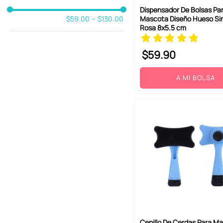
Dispensador De Bolsas Pa
Mascota Diseño Hueso Si
$59.00
–
$130.00
Rosa 8x5.5 cm
$
59
.
90
A MI BOLSA
Cepillo De Cerdas Para M