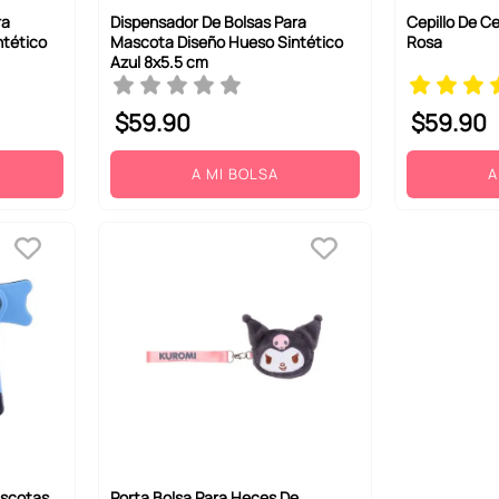
ra
Dispensador De Bolsas Para
Cepillo De C
ntético
Mascota Diseño Hueso Sintético
Rosa
Azul 8x5.5 cm
$
59
.
90
$
59
.
90
A MI BOLSA
A
ascotas
Porta Bolsa Para Heces De