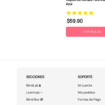
Azul
$
59
.
90
A MI BOLSA
SECCIONES
SOPORTE
BlindLab 🧪
Mi cuenta
Licencias ✨
Mis pedidos
Blind Box 🎁
Formas de Pago