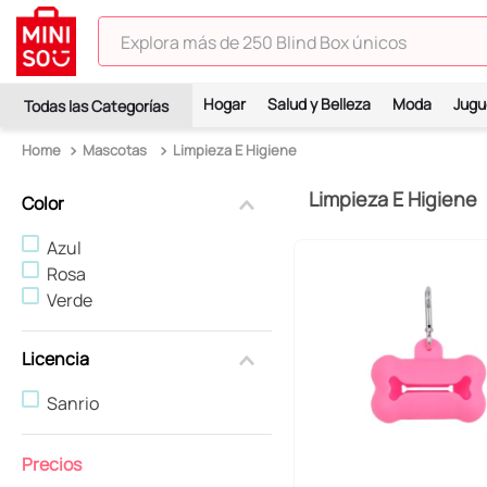
Explora más de 250 Blind Box únicos
TÉRMINOS MÁS BUSCADOS
Hogar
Salud y Belleza
Moda
Jugu
1
.
hello kitty
Mascotas
Limpieza E Higiene
2
.
spiderman
Limpieza E Higiene
3
.
peluche
Color
4
.
osito cariñosito
Azul
Rosa
5
.
blind box
Verde
6
.
pokémon
7
.
llaveros
Licencia
8
.
bts
Sanrio
9
.
chiikawas
10
.
toy story