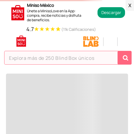
Miniso México
X
Únete a MinisoLove en la App:
Descargar
compra, recibe noticias y disfruta
de beneficios.
★
★
★
★
★
4.7
(11k Calificaciones)
¡Vaya! No hemos encontrado nada para tu búsqueda o
Explora más de 250 Blind Box únicos
consulta!
Pero estás en Miniso ¡Déjate inspirar!
Hora de curiosear