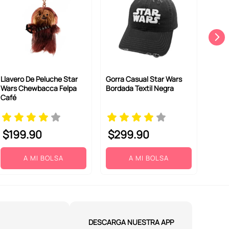
Llavero De Peluche Star
Gorra Casual Star Wars
Wars Chewbacca Felpa
Bordada Textil Negra
Café
$
199
.
90
$
299
.
90
A MI BOLSA
A MI BOLSA
DESCARGA NUESTRA APP