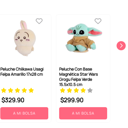
Peluche Chiikawa Usagi
Peluche Con Base
Felpa Amarillo 17x28 cm
Magnética Star Wars
Grogu Felpa Verde
15.5x10.5 cm
$
329
.
90
$
299
.
90
A MI BOLSA
A MI BOLSA