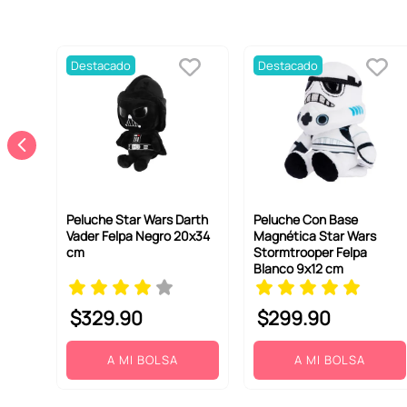
Destacado
Destacado
Peluche Star Wars Darth
Peluche Con Base
Vader Felpa Negro 20x34
Magnética Star Wars
cm
Stormtrooper Felpa
Blanco 9x12 cm
$
329
.
90
$
299
.
90
A MI BOLSA
A MI BOLSA