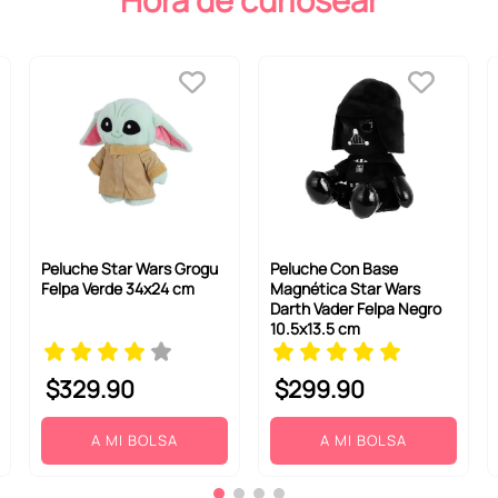
Hora de curiosear
Peluche Star Wars Grogu
Peluche Con Base
Felpa Verde 34x24 cm
Magnética Star Wars
Darth Vader Felpa Negro
10.5x13.5 cm
$
329
.
90
$
299
.
90
A MI BOLSA
A MI BOLSA