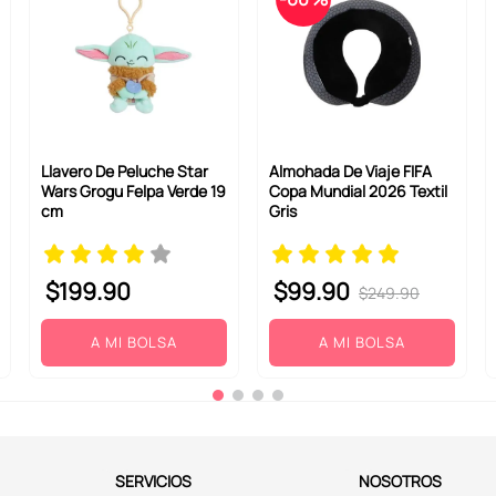
Llavero De Peluche Star
Almohada De Viaje FIFA
Wars Grogu Felpa Verde 19
Copa Mundial 2026 Textil
cm
Gris
$
199
.
90
$
99
.
90
$
249
.
90
A MI BOLSA
A MI BOLSA
SERVICIOS
NOSOTROS