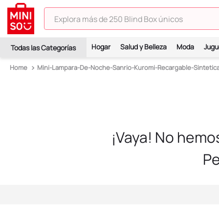
Explora más de 250 Blind Box únicos
TÉRMINOS MÁS BUSCADOS
Hogar
Salud y Belleza
Moda
Jugu
1
.
hello kitty
Mini-Lampara-De-Noche-Sanrio-Kuromi-Recargable-Sinteti
2
.
spiderman
3
.
peluche
4
.
osito cariñosito
5
.
llaveros
¡Vaya! No hemo
6
.
blind box
Pe
7
.
pokemon
8
.
bts
9
.
chiikawas
10
.
cosmetiquera