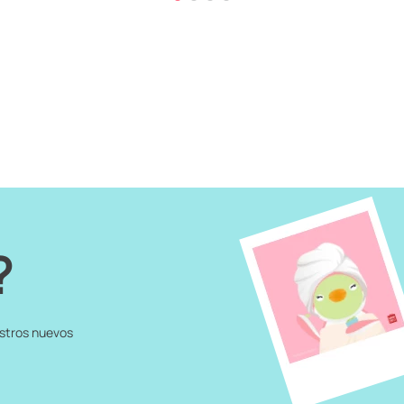
?
estros nuevos