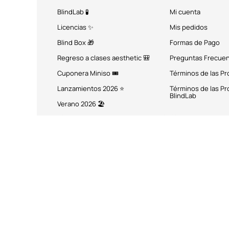
BlindLab 🧪
Mi cuenta
Licencias ✨
Mis pedidos
Blind Box 🎁
Formas de Pago
Regreso a clases aesthetic 🎒
Preguntas Frecue
Cuponera Miniso 🎟️
Términos de las P
Lanzamientos 2026 ⭐
Términos de las P
BlindLab
Verano 2026 🏖️
MÉTODOS DE PAGO
Miniso México. Todos los 
Miniso.com.mx utiliza cookies a través de las que se obtienen dat