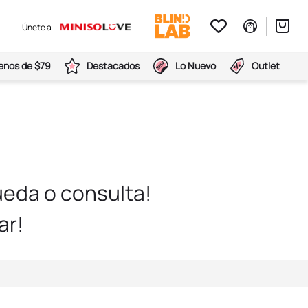
Únete a
nos de $79
Destacados
Lo Nuevo
Outlet
eda o consulta!
ar!