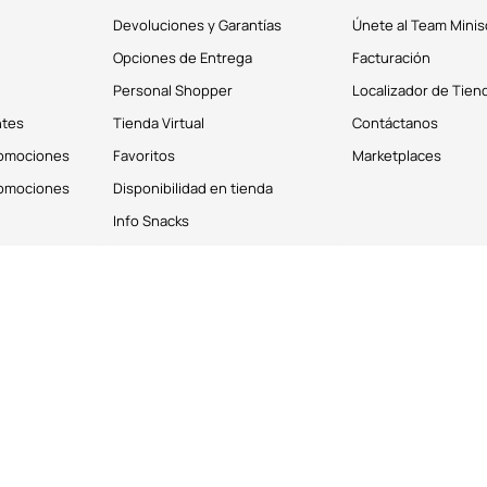
Devoluciones y Garantías
Únete al Team Minis
Opciones de Entrega
Facturación
Personal Shopper
Localizador de Tien
ntes
Tienda Virtual
Contáctanos
romociones
Favoritos
Marketplaces
romociones
Disponibilidad en tienda
Info Snacks
derechos reservados © 2026
Términos y Condiciones
os personales de los clientes. Puedes deshabilitar estas cookies desde la 