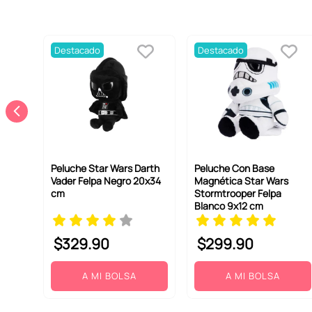
Destacado
Destacado
Peluche Star Wars Darth
Peluche Con Base
Vader Felpa Negro 20x34
Magnética Star Wars
cm
Stormtrooper Felpa
Blanco 9x12 cm
$
329
.
90
$
299
.
90
A MI BOLSA
A MI BOLSA