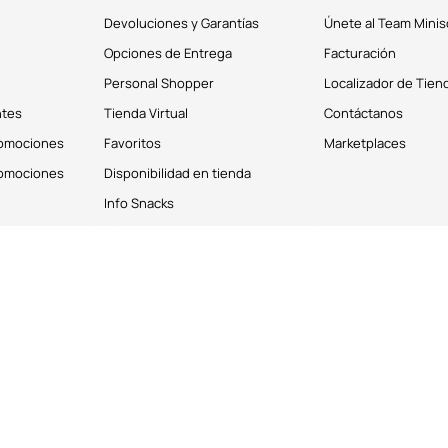
Devoluciones y Garantías
Únete al Team Minis
Opciones de Entrega
Facturación
Personal Shopper
Localizador de Tien
ntes
Tienda Virtual
Contáctanos
romociones
Favoritos
Marketplaces
romociones
Disponibilidad en tienda
Info Snacks
derechos reservados © 2026
Términos y Condiciones
os personales de los clientes. Puedes deshabilitar estas cookies desde la 