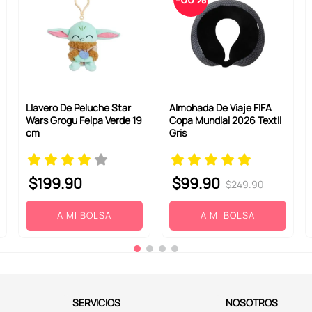
Llavero De Peluche Star
Almohada De Viaje FIFA
Wars Grogu Felpa Verde 19
Copa Mundial 2026 Textil
cm
Gris
$
199
.
90
$
99
.
90
$
249
.
90
A MI BOLSA
A MI BOLSA
SERVICIOS
NOSOTROS