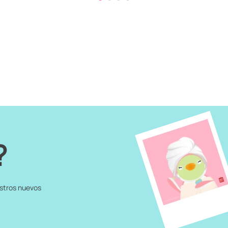
?
estros nuevos