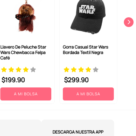
Llavero De Peluche Star
Gorra Casual Star Wars
Wars Chewbacca Felpa
Bordada Textil Negra
Café
$
199
.
90
$
299
.
90
A MI BOLSA
A MI BOLSA
DESCARGA NUESTRA APP