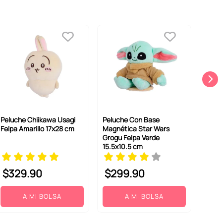
Peluche Chiikawa Usagi
Peluche Con Base
Felpa Amarillo 17x28 cm
Magnética Star Wars
Grogu Felpa Verde
15.5x10.5 cm
$
329
.
90
$
299
.
90
A MI BOLSA
A MI BOLSA