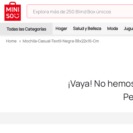
Explora más de 250 Blind Box únicos
TÉRMINOS MÁS BUSCADOS
Hogar
Salud y Belleza
Moda
Jugu
1
.
hello kitty
Mochila-Casual-Textil-Negra-38x22x16-Cm
2
.
spiderman
3
.
peluche
4
.
osito cariñosito
5
.
blind box
¡Vaya! No hemo
6
.
llaveros
Pe
7
.
pokemon
8
.
bts
9
.
toy story
10
.
chiikawas