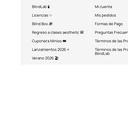
BlindLab 🧪
Mi cuenta
Licencias ✨
Mis pedidos
Blind Box 🎁
Formas de Pago
Regreso a clases aesthetic 🎒
Preguntas Frecue
Cuponera Miniso 🎟️
Términos de las P
Lanzamientos 2026 ⭐
Términos de las P
BlindLab
Verano 2026 🏖️
MÉTODOS DE PAGO
Miniso México. Todos los 
Miniso.com.mx utiliza cookies a través de las que se obtienen dat