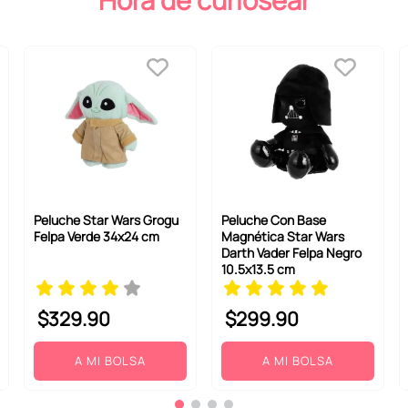
Hora de curiosear
Peluche Star Wars Grogu
Peluche Con Base
Felpa Verde 34x24 cm
Magnética Star Wars
Darth Vader Felpa Negro
10.5x13.5 cm
$
329
.
90
$
299
.
90
A MI BOLSA
A MI BOLSA