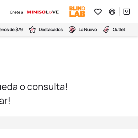
Únete a
nos de $79
Destacados
Lo Nuevo
Outlet
eda o consulta!
ar!