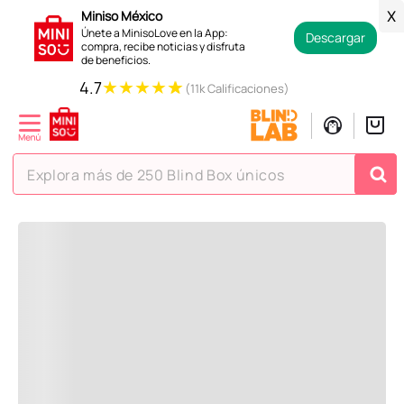
Regresar
Miniso México
X
Únete a MinisoLove en la App:
Descargar
compra, recibe noticias y disfruta
de beneficios.
Recoge en tienda en 24 horas y gratis.
★
★
★
★
★
4.7
(11k Calificaciones)
Contamos con devoluciones
en tiendas Miniso.
Explora más de 250 Blind Box únicos
La ayuda que necesitas en tus compras.
TÉRMINOS MÁS BUSCADOS
Todos tus pagos son
Seguros.
1
.
hello kitty
2
.
spiderman
3
.
peluche
4
.
osito cariñosito
5
.
llaveros