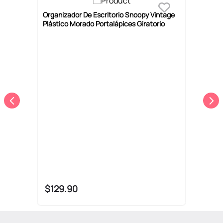
Organizador De Escritorio Snoopy Vintage
O
Plástico Morado Portalápices Giratorio
R
C
$
129
.
90