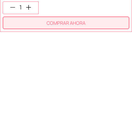
SÍGUENOS EN
COMPRAR AHORA
SECCIONES
SOPORTE
SERVICIOS
NOSOTROS
MÉTODOS DE PAGO
Miniso México. Todos los derechos reservados © 2026
Términos y Condiciones
Aviso de Privacidad