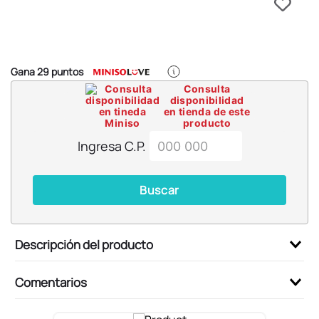
6
.
blind box
7
.
pokemon
8
.
bts
Gana
29
puntos
9
.
chiikawas
Consulta
disponibilidad
10
.
cosmetiquera
en tienda de este
producto
Ingresa C.P.
Buscar
Descripción del producto
Comentarios