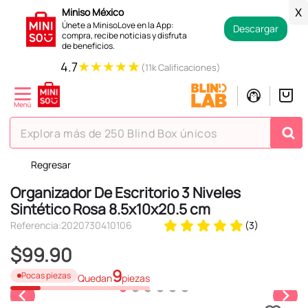
Miniso México
X
Únete a MinisoLove en la App:
Descargar
compra, recibe noticias y disfruta
de beneficios.
★
★
★
★
★
4.7
(11k Calificaciones)
Explora más de 250 Blind Box únicos
Regresar
TÉRMINOS MÁS BUSCADOS
Organizador De Escritorio 3 Niveles
1
.
hello kitty
Sintético Rosa 8.5x10x20.5 cm
2
.
spiderman
Referencia
:
2020730410106
(
3
)
3
.
peluche
$
99
.
90
4
.
osito cariñosito
9
Pocas piezas
Quedan
piezas
5
.
llaveros