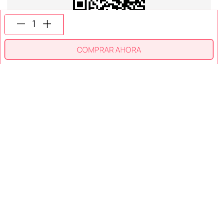
SÍGUENOS EN
COMPRAR AHORA
SECCIONES
SOPORTE
SERVICIOS
NOSOTROS
MÉTODOS DE PAGO
Miniso México. Todos los derechos reservados © 2026
Términos y Condiciones
Aviso de Privacidad