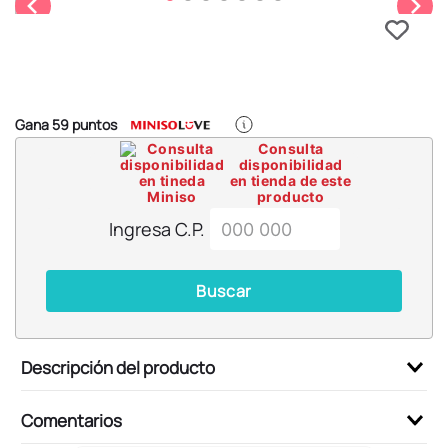
6
.
blind box
7
.
pokemon
8
.
bts
9
.
chiikawas
Gana
59
puntos
10
.
cosmetiquera
Consulta
disponibilidad
en tienda de este
producto
Ingresa C.P.
Buscar
Descripción del producto
Comentarios