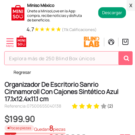
Miniso México
X
Únete a MinisoLove en la App:
Descargar
compra, recibe noticias y disfruta
de beneficios.
★
★
★
★
★
4.7
(11k Calificaciones)
Explora más de 250 Blind Box únicos
Regresar
TÉRMINOS MÁS BUSCADOS
Organizador De Escritorio Sanrio
1
.
hello kitty
Cinnamoroll Con Cajones Sintético Azul
2
.
spiderman
17.1x12.4x11.1 cm
3
.
peluche
Referencia
:
07500655040138
(
2
)
4
.
osito cariñosito
$
199
.
90
5
.
llaveros
8
Pocas piezas
Quedan
piezas