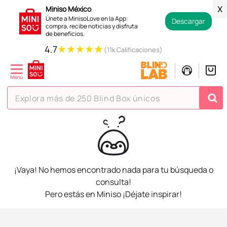
Miniso México
X
Únete a MinisoLove en la App:
Descargar
compra, recibe noticias y disfruta
de beneficios.
★
★
★
★
★
4.7
(11k Calificaciones)
Explora más de 250 Blind Box únicos
TÉRMINOS MÁS BUSCADOS
1
.
hello kitty
2
.
spiderman
¡Vaya! No hemos encontrado nada para tu búsqueda o
3
.
peluche
consulta!
Pero estás en Miniso ¡Déjate inspirar!
4
.
osito cariñosito
5
.
blind box