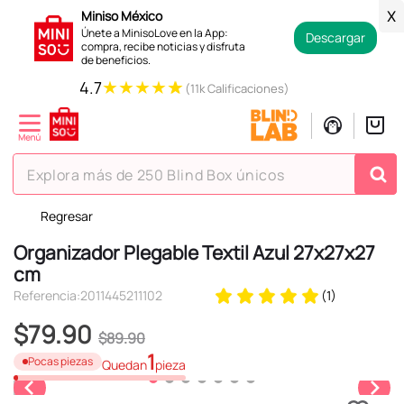
Miniso México
X
Únete a MinisoLove en la App:
Descargar
compra, recibe noticias y disfruta
de beneficios.
★
★
★
★
★
4.7
(11k Calificaciones)
Explora más de 250 Blind Box únicos
Regresar
TÉRMINOS MÁS BUSCADOS
Organizador Plegable Textil Azul 27x27x27
1
.
hello kitty
cm
2
.
spiderman
Referencia
:
2011445211102
(
1
)
3
.
peluche
$
79
.
90
$
89
.
90
4
.
osito cariñosito
1
Pocas piezas
Quedan
pieza
5
.
blind box