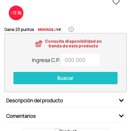
6
.
pokémon
7
.
llaveros
-
11 %
8
.
bts
Gana
23
puntos
9
.
chiikawas
Consulta disponibilidad en
10
.
toy story
tienda de este producto
Ingresa C.P.
Buscar
Descripción del producto
Comentarios