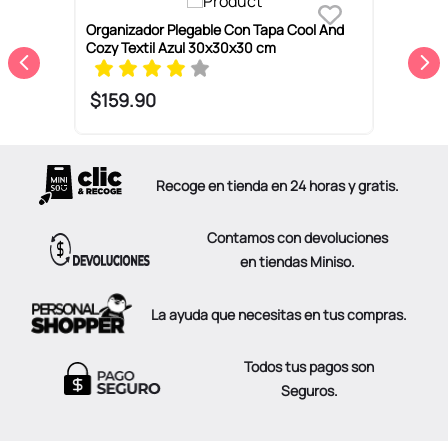
Organizador Plegable Con Tapa Cool And
O
Cozy Textil Azul 30x30x30 cm
T
$
159
.
90
Recoge en tienda en 24 horas y gratis.
Contamos con devoluciones
en tiendas Miniso.
La ayuda que necesitas en tus compras.
Todos tus pagos son
Seguros.