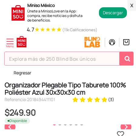
Miniso México
X
Únete a MinisoLove en la App:
Descargar
compra, recibe noticias y disfruta
de beneficios.
★
★
★
★
★
4.7
(11k Calificaciones)
Explora más de 250 Blind Box únicos
Regresar
TÉRMINOS MÁS BUSCADOS
Organizador Plegable Tipo Taburete 100%
1
.
hello kitty
Poliéster Azul 30x30x30 cm
2
.
spiderman
Referencia
:
2018494411101
(
3
)
3
.
peluche
$
249
.
90
4
.
osito cariñosito
Disponible
5
.
llaveros