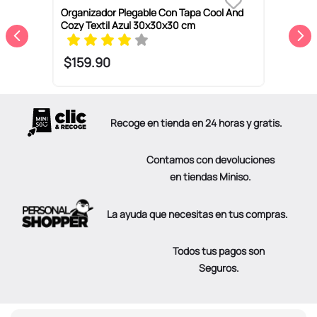
Organizador Plegable Con Tapa Cool And
O
Cozy Textil Azul 30x30x30 cm
T
$
159
.
90
Recoge en tienda en 24 horas y gratis.
Contamos con devoluciones
en tiendas Miniso.
La ayuda que necesitas en tus compras.
Todos tus pagos son
Seguros.