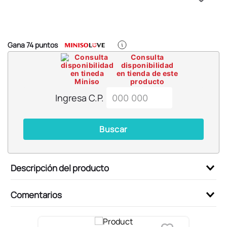
6
.
blind box
7
.
pokemon
8
.
bts
Gana
74
puntos
9
.
chiikawas
Consulta
disponibilidad
10
.
cosmetiquera
en tienda de este
producto
Ingresa C.P.
Buscar
Descripción del producto
Comentarios