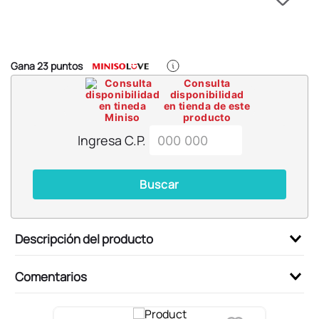
6
.
blind box
7
.
pokemon
8
.
bts
Gana
23
puntos
9
.
chiikawas
Consulta
disponibilidad
10
.
cosmetiquera
en tienda de este
producto
Ingresa C.P.
Buscar
Descripción del producto
Comentarios