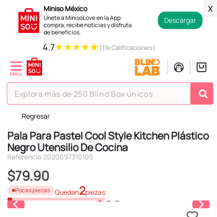
Miniso México
X
Únete a MinisoLove en la App:
Descargar
compra, recibe noticias y disfruta
de beneficios.
★
★
★
★
★
4.7
(11k Calificaciones)
Explora más de 250 Blind Box únicos
Regresar
TÉRMINOS MÁS BUSCADOS
Pala Para Pastel Cool Style Kitchen Plástico
1
.
hello kitty
Negro Utensilio De Cocina
2
.
spiderman
Referencia
:
2020697310105
3
.
peluche
$
79
.
90
4
.
osito cariñosito
2
Pocas piezas
Quedan
piezas
5
.
llaveros