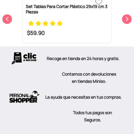
Set Tablas Para Cortar Plástico 29x19 cm 3
C
Piezas
B
$
59
.
90
Recoge en tienda en 24 horas y gratis.
Contamos con devoluciones
en tiendas Miniso.
La ayuda que necesitas en tus compras.
Todos tus pagos son
Seguros.