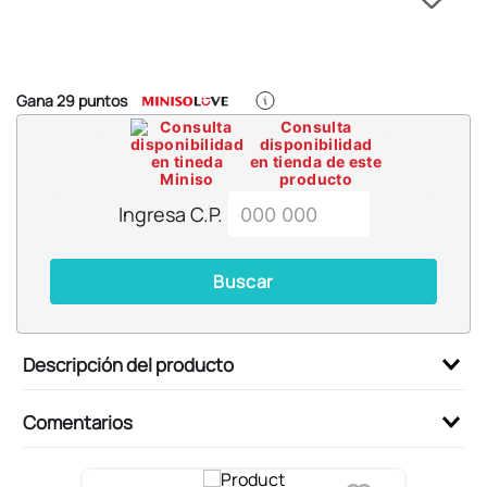
6
.
blind box
7
.
pokemon
8
.
bts
Gana
29
puntos
9
.
chiikawas
Consulta
disponibilidad
10
.
cosmetiquera
en tienda de este
producto
Ingresa C.P.
Buscar
Descripción del producto
Comentarios