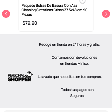
Paquete Bolsas De Basura Con Asa
P
Cleaning Sintéticas Grises 37.5x48 cm 90
C
Piezas
$
79
.
90
Recoge en tienda en 24 horas y gratis.
Contamos con devoluciones
en tiendas Miniso.
La ayuda que necesitas en tus compras.
Todos tus pagos son
Seguros.