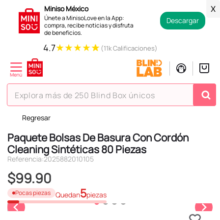
Miniso México
X
Únete a MinisoLove en la App:
Descargar
compra, recibe noticias y disfruta
de beneficios.
★
★
★
★
★
4.7
(11k Calificaciones)
Explora más de 250 Blind Box únicos
Regresar
TÉRMINOS MÁS BUSCADOS
Paquete Bolsas De Basura Con Cordón
1
.
hello kitty
Cleaning Sintéticas 80 Piezas
2
.
spiderman
Referencia
:
2025882010105
3
.
peluche
$
99
.
90
4
.
osito cariñosito
5
Pocas piezas
Quedan
piezas
5
.
llaveros