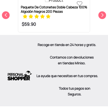
le
Paquete De Cotonetes Doble Cabeza 100%
C
Algodón Negros 200 Piezas
$
59
.
90
Recoge en tienda en 24 horas y gratis.
Contamos con devoluciones
en tiendas Miniso.
La ayuda que necesitas en tus compras.
Todos tus pagos son
Seguros.