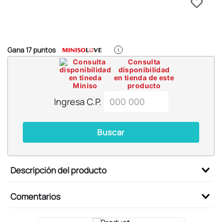
6
.
blind box
7
.
pokemon
8
.
bts
Gana
17
puntos
9
.
chiikawas
Consulta
disponibilidad
10
.
cosmetiquera
en tienda de este
producto
Ingresa C.P.
Buscar
Descripción del producto
Comentarios