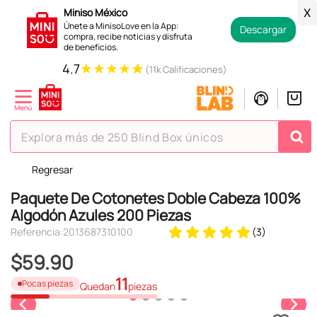
Miniso México
X
Únete a MinisoLove en la App:
Descargar
compra, recibe noticias y disfruta
de beneficios.
★
★
★
★
★
4.7
(11k Calificaciones)
Explora más de 250 Blind Box únicos
Regresar
TÉRMINOS MÁS BUSCADOS
Paquete De Cotonetes Doble Cabeza 100%
1
.
hello kitty
Algodón Azules 200 Piezas
2
.
spiderman
Referencia
:
2013687310100
(
3
)
3
.
peluche
$
59
.
90
4
.
osito cariñosito
11
Pocas piezas
Quedan
piezas
5
.
llaveros