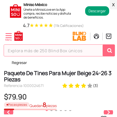
Miniso México
X
Únete a MinisoLove en la App:
Descargar
compra, recibe noticias y disfruta
de beneficios.
★
★
★
★
★
4.7
(11k Calificaciones)
Explora más de 250 Blind Box únicos
Regresar
TÉRMINOS MÁS BUSCADOS
Paquete De Tines Para Mujer Beige 24-26 3
1
.
hello kitty
Piezas
2
.
spiderman
Referencia
:
1000024671
(
3
)
3
.
peluche
$
79
.
90
4
.
osito cariñosito
8
Pocas piezas
Quedan
piezas
5
.
llaveros