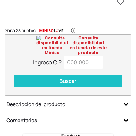
6
.
blind box
7
.
pokemon
8
.
bts
Gana
23
puntos
9
.
chiikawas
Consulta
disponibilidad
10
.
cosmetiquera
en tienda de este
producto
Ingresa C.P.
Buscar
Descripción del producto
Comentarios