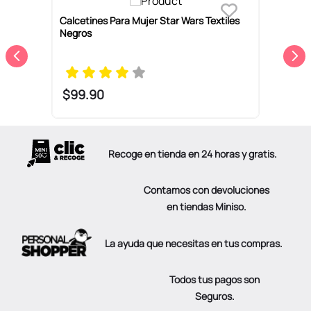
r
Calcetines Para Mujer Star Wars Textiles
C
Negros
D
P
$
99
.
90
Recoge en tienda en 24 horas y gratis.
Contamos con devoluciones
en tiendas Miniso.
La ayuda que necesitas en tus compras.
Todos tus pagos son
Seguros.