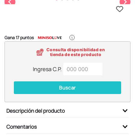
6
.
pokémon
7
.
llaveros
8
.
bts
9
.
chiikawas
Gana
17
puntos
10
.
toy story
Consulta disponibilidad en
tienda de este producto
Ingresa C.P.
Buscar
Descripción del producto
Comentarios