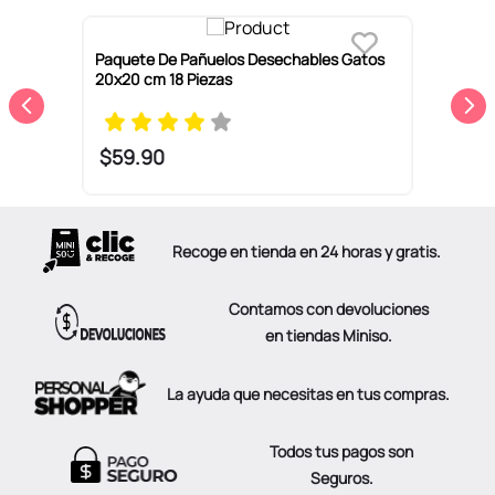
Paquete De Pañuelos Desechables Gatos
P
20x20 cm 18 Piezas
D
$
59
.
90
Recoge en tienda en 24 horas y gratis.
Contamos con devoluciones
en tiendas Miniso.
La ayuda que necesitas en tus compras.
Todos tus pagos son
Seguros.