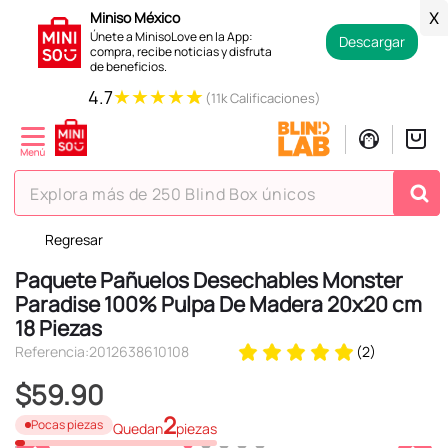
Miniso México
X
Únete a MinisoLove en la App:
Descargar
compra, recibe noticias y disfruta
de beneficios.
★
★
★
★
★
4.7
(11k Calificaciones)
Explora más de 250 Blind Box únicos
Regresar
TÉRMINOS MÁS BUSCADOS
Paquete Pañuelos Desechables Monster
1
.
hello kitty
Paradise 100% Pulpa De Madera 20x20 cm
2
.
spiderman
18 Piezas
3
.
peluche
Referencia
:
2012638610108
(
2
)
4
.
osito cariñosito
$
59
.
90
5
.
blind box
2
Pocas piezas
Quedan
piezas