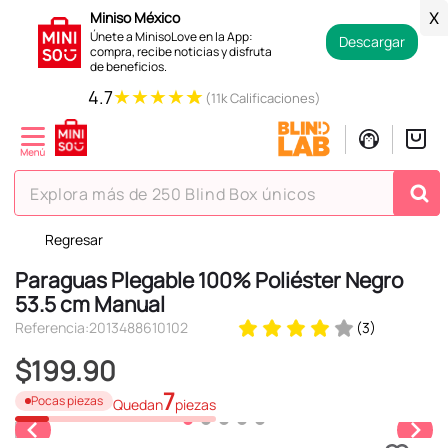
Miniso México
X
Únete a MinisoLove en la App:
Descargar
compra, recibe noticias y disfruta
de beneficios.
★
★
★
★
★
4.7
(11k Calificaciones)
Explora más de 250 Blind Box únicos
Regresar
TÉRMINOS MÁS BUSCADOS
Paraguas Plegable 100% Poliéster Negro
1
.
hello kitty
53.5 cm Manual
2
.
spiderman
Referencia
:
2013488610102
(
3
)
3
.
peluche
$
199
.
90
4
.
osito cariñosito
7
Pocas piezas
Quedan
piezas
5
.
blind box