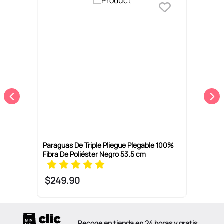
P
A
Paraguas De Triple Pliegue Plegable 100%
Fibra De Poliéster Negro 53.5 cm
$
249
.
90
Recoge en tienda en 24 horas y gratis.