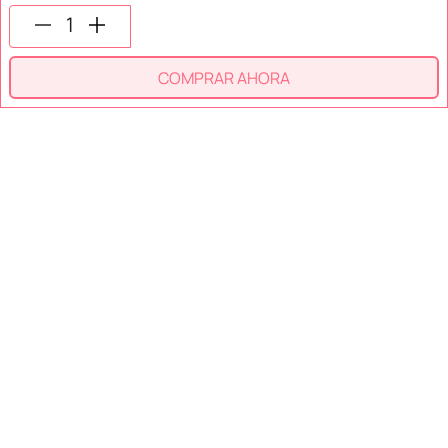
SÍGUENOS EN
COMPRAR AHORA
SECCIONES
SOPORTE
SERVICIOS
NOSOTROS
MÉTODOS DE PAGO
Miniso México. Todos los derechos reservados © 2026
Términos y Condiciones
Aviso de Privacidad