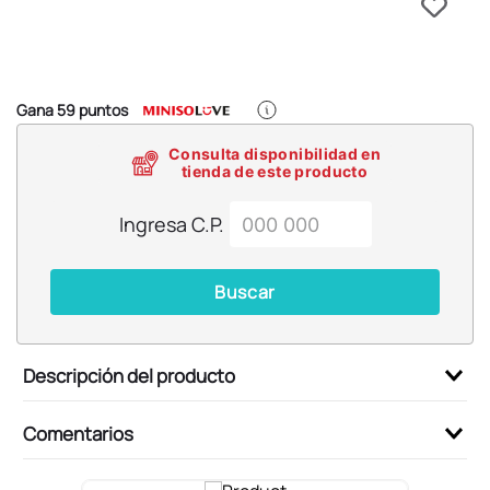
6
.
llaveros
7
.
pokemon
8
.
bts
Gana
59
puntos
9
.
toy story
Consulta disponibilidad en
10
.
chiikawas
tienda de este producto
Ingresa C.P.
Buscar
Descripción del producto
Comentarios