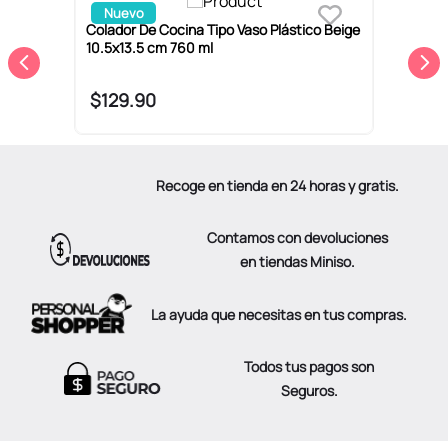
Nuevo
2
Colador De Cocina Tipo Vaso Plástico Beige
B
10.5x13.5 cm 760 ml
5
$
129
.
90
Recoge en tienda en 24 horas y gratis.
Contamos con devoluciones
en tiendas Miniso.
La ayuda que necesitas en tus compras.
Todos tus pagos son
Seguros.