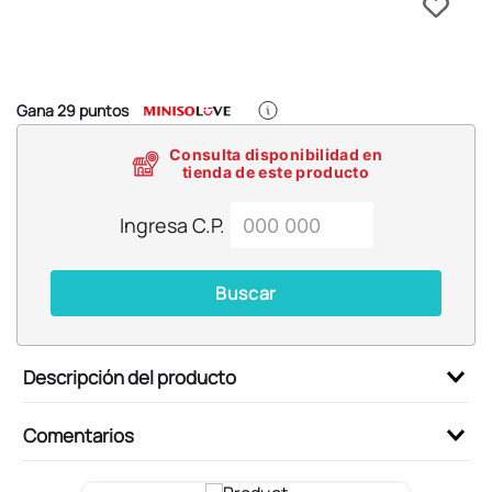
6
.
blind box
7
.
pokemon
8
.
bts
Gana
29
puntos
9
.
chiikawas
Consulta disponibilidad en
10
.
cosmetiquera
tienda de este producto
Ingresa C.P.
Buscar
Descripción del producto
Comentarios