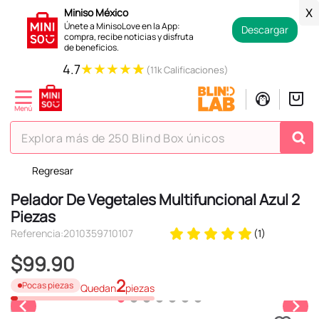
Miniso México
X
Únete a MinisoLove en la App:
Descargar
compra, recibe noticias y disfruta
de beneficios.
★
★
★
★
★
4.7
(11k Calificaciones)
Explora más de 250 Blind Box únicos
Regresar
TÉRMINOS MÁS BUSCADOS
Pelador De Vegetales Multifuncional Azul 2
1
.
hello kitty
Piezas
2
.
spiderman
Referencia
:
2010359710107
(
1
)
3
.
peluche
$
99
.
90
4
.
osito cariñosito
2
Pocas piezas
Quedan
piezas
5
.
llaveros