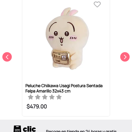
P
P
Peluche Chiikawa Usagi Postura Sentada
Felpa Amarillo 32x43 cm
$
479
.
00
Recoge en tienda en 24 horas y gratis.