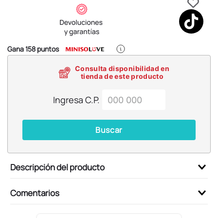
6
.
blind box
7
.
pokemon
8
.
bts
Gana
158
puntos
9
.
chiikawas
Consulta disponibilidad en
10
.
cosmetiquera
tienda de este producto
Ingresa C.P.
Buscar
Descripción del producto
Comentarios