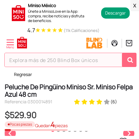
Miniso México
X
Únete a MinisoLove en la App:
Descargar
compra, recibe noticias y disfruta
de beneficios.
★
★
★
★
★
4.7
(11k Calificaciones)
Explora más de 250 Blind Box únicos
Regresar
TÉRMINOS MÁS BUSCADOS
Peluche De Pingüino Miniso Sr. Miniso Felpa
1
.
hello kitty
Azul 48 cm
2
.
spiderman
Referencia
:
0300014891
(
6
)
3
.
peluche
$
529
.
90
4
.
osito cariñosito
4
Pocas piezas
Quedan
piezas
5
.
llaveros