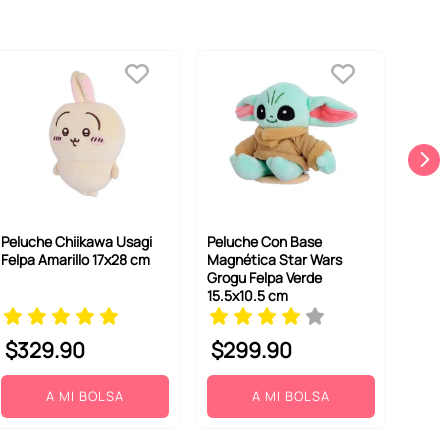
Peluche Chiikawa Usagi
Peluche Con Base
Felpa Amarillo 17x28 cm
Magnética Star Wars
Grogu Felpa Verde
15.5x10.5 cm
$
329
.
90
$
299
.
90
A MI BOLSA
A MI BOLSA