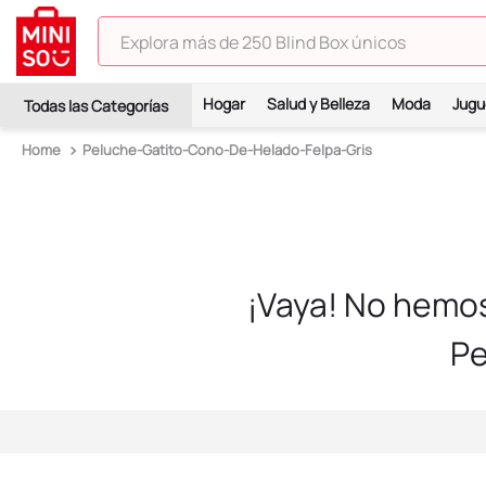
Explora más de 250 Blind Box únicos
TÉRMINOS MÁS BUSCADOS
Hogar
Salud y Belleza
Moda
Jugu
1
.
hello kitty
Peluche-Gatito-Cono-De-Helado-Felpa-Gris
2
.
spiderman
3
.
peluche
4
.
osito cariñosito
5
.
blind box
¡Vaya! No hemo
6
.
llaveros
Pe
7
.
pokemon
8
.
bts
9
.
toy story
10
.
chiikawas