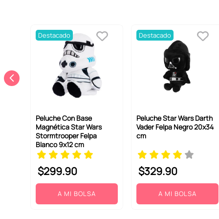
Destacado
Destacado
Peluche Con Base
Peluche Star Wars Darth
Magnética Star Wars
Vader Felpa Negro 20x34
Stormtrooper Felpa
cm
Blanco 9x12 cm
$
299
.
90
$
329
.
90
A MI BOLSA
A MI BOLSA