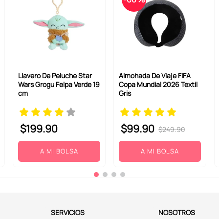
Llavero De Peluche Star
Almohada De Viaje FIFA
Wars Grogu Felpa Verde 19
Copa Mundial 2026 Textil
cm
Gris
$
199
.
90
$
99
.
90
$
249
.
90
A MI BOLSA
A MI BOLSA
SERVICIOS
NOSOTROS