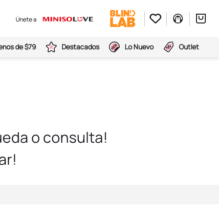
Únete a
nos de $79
Destacados
Lo Nuevo
Outlet
eda o consulta!
ar!