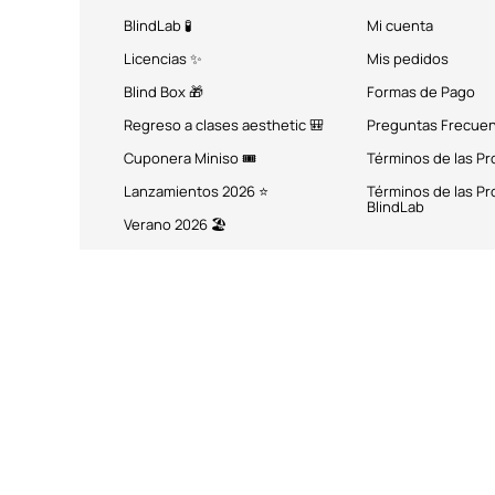
BlindLab 🧪
Mi cuenta
Licencias ✨
Mis pedidos
Blind Box 🎁
Formas de Pago
Regreso a clases aesthetic 🎒
Preguntas Frecue
Cuponera Miniso 🎟️
Términos de las P
Lanzamientos 2026 ⭐
Términos de las P
BlindLab
Verano 2026 🏖️
MÉTODOS DE PAGO
Miniso México. Todos los 
Miniso.com.mx utiliza cookies a través de las que se obtienen dat