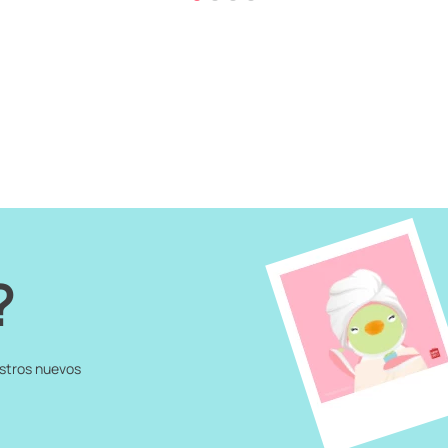
?
estros nuevos