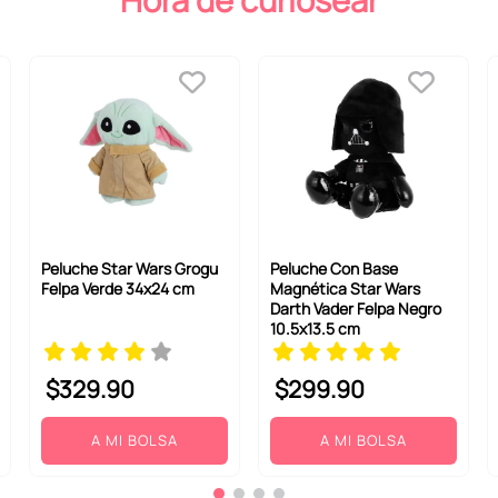
Hora de curiosear
Peluche Star Wars Grogu
Peluche Con Base
Felpa Verde 34x24 cm
Magnética Star Wars
Darth Vader Felpa Negro
10.5x13.5 cm
$
329
.
90
$
299
.
90
A MI BOLSA
A MI BOLSA