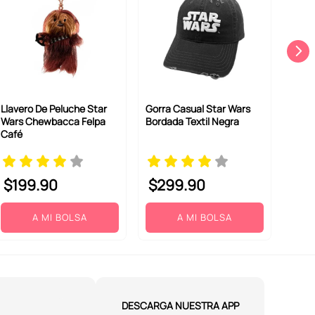
Llavero De Peluche Star
Gorra Casual Star Wars
Wars Chewbacca Felpa
Bordada Textil Negra
Café
$
199
.
90
$
299
.
90
A MI BOLSA
A MI BOLSA
DESCARGA NUESTRA APP