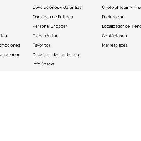
Devoluciones y Garantías
Únete al Team Minis
Opciones de Entrega
Facturación
Personal Shopper
Localizador de Tien
ntes
Tienda Virtual
Contáctanos
romociones
Favoritos
Marketplaces
romociones
Disponibilidad en tienda
Info Snacks
derechos reservados © 2026
Términos y Condiciones
os personales de los clientes. Puedes deshabilitar estas cookies desde la 