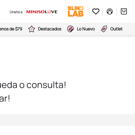
Únete a
nos de $79
Destacados
Lo Nuevo
Outlet
eda o consulta!
ar!