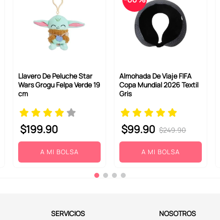
Llavero De Peluche Star
Almohada De Viaje FIFA
Wars Grogu Felpa Verde 19
Copa Mundial 2026 Textil
cm
Gris
$
199
.
90
$
99
.
90
$
249
.
90
A MI BOLSA
A MI BOLSA
SERVICIOS
NOSOTROS