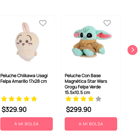
Peluche Chiikawa Usagi
Peluche Con Base
Felpa Amarillo 17x28 cm
Magnética Star Wars
Grogu Felpa Verde
15.5x10.5 cm
$
329
.
90
$
299
.
90
A MI BOLSA
A MI BOLSA