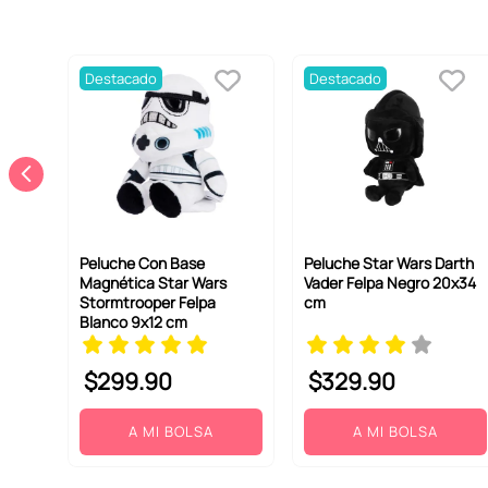
Destacado
Destacado
Peluche Con Base
Peluche Star Wars Darth
Magnética Star Wars
Vader Felpa Negro 20x34
Stormtrooper Felpa
cm
Blanco 9x12 cm
$
299
.
90
$
329
.
90
A MI BOLSA
A MI BOLSA