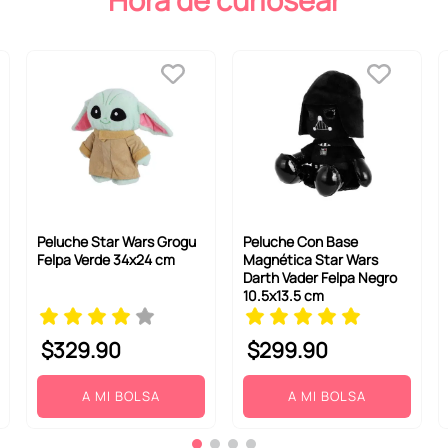
Hora de curiosear
Peluche Star Wars Grogu
Peluche Con Base
Felpa Verde 34x24 cm
Magnética Star Wars
Darth Vader Felpa Negro
10.5x13.5 cm
$
329
.
90
$
299
.
90
A MI BOLSA
A MI BOLSA