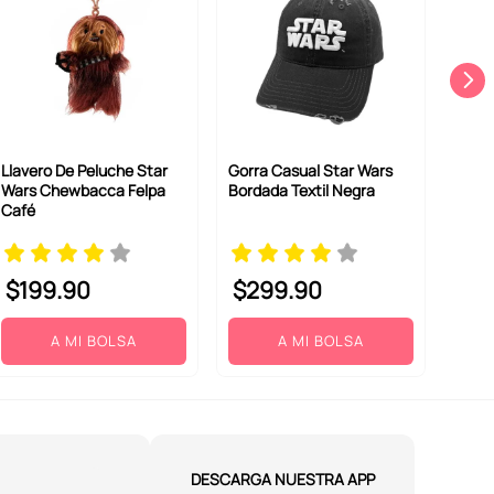
Llavero De Peluche Star
Gorra Casual Star Wars
Wars Chewbacca Felpa
Bordada Textil Negra
Café
$
199
.
90
$
299
.
90
A MI BOLSA
A MI BOLSA
DESCARGA NUESTRA APP