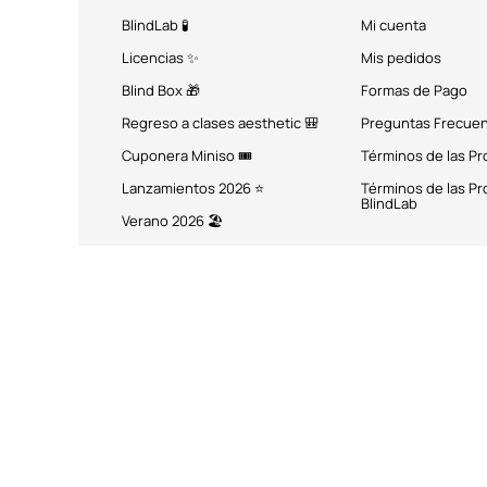
BlindLab 🧪
Mi cuenta
Licencias ✨
Mis pedidos
Blind Box 🎁
Formas de Pago
Regreso a clases aesthetic 🎒
Preguntas Frecue
Cuponera Miniso 🎟️
Términos de las P
Lanzamientos 2026 ⭐
Términos de las P
BlindLab
Verano 2026 🏖️
MÉTODOS DE PAGO
Miniso México. Todos los 
Miniso.com.mx utiliza cookies a través de las que se obtienen dat