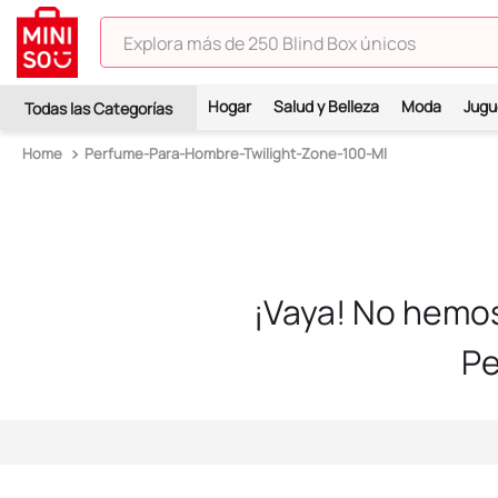
Explora más de 250 Blind Box únicos
TÉRMINOS MÁS BUSCADOS
Hogar
Salud y Belleza
Moda
Jugu
1
.
hello kitty
Perfume-Para-Hombre-Twilight-Zone-100-Ml
2
.
spiderman
3
.
peluche
4
.
osito cariñosito
5
.
blind box
¡Vaya! No hemo
6
.
pokemon
Pe
7
.
llaveros
8
.
bts
9
.
chiikawas
10
.
toy story