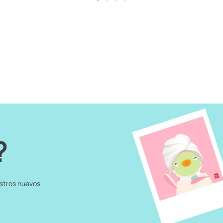
?
estros nuevos