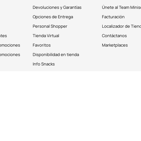
Devoluciones y Garantías
Únete al Team Minis
Opciones de Entrega
Facturación
Personal Shopper
Localizador de Tien
ntes
Tienda Virtual
Contáctanos
romociones
Favoritos
Marketplaces
romociones
Disponibilidad en tienda
Info Snacks
derechos reservados © 2026
Términos y Condiciones
os personales de los clientes. Puedes deshabilitar estas cookies desde la 