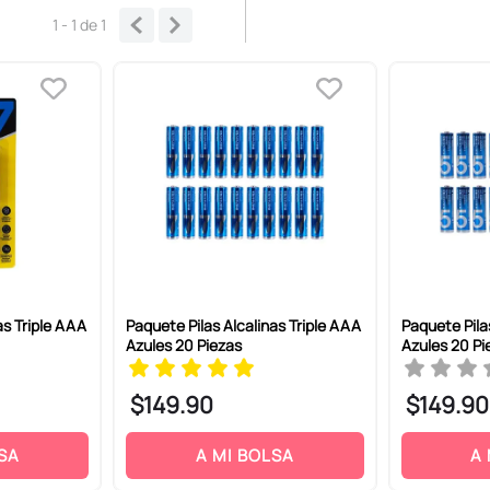
1 - 1
de
1
as Triple AAA
Paquete Pilas Alcalinas Triple AAA
Paquete Pila
Azules 20 Piezas
Azules 20 Pi
$
149
.
90
$
149
.
90
SA
A MI BOLSA
A