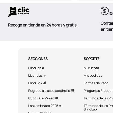
Conta
Recoge en tienda en 24 horas y gratis.
en tie
SECCIONES
SOPORTE
BlindLab 🧪
Mi cuenta
Licencias ✨
Mis pedidos
Blind Box 🎁
Formas de Pago
Regreso a clases aesthetic 🎒
Preguntas Frecue
Cuponera Miniso 🎟️
Términos de las P
Lanzamientos 2026 ⭐
Términos de las P
BlindLab