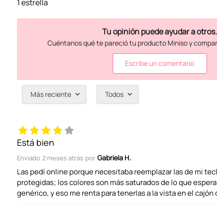
1 estrella
Escribe un comentario
Más reciente
Todos
Agregar comentario
Título
Está bien
Gabriela H.
Enviado
2 meses atrás
por
Califica el producto de 1 a 5 estrellas
Las pedí online porque necesitaba reemplazar las de mi tec
protegidas; los colores son más saturados de lo que esperab
genérico, y eso me renta para tenerlas a la vista en el cajón 
Tu nombre