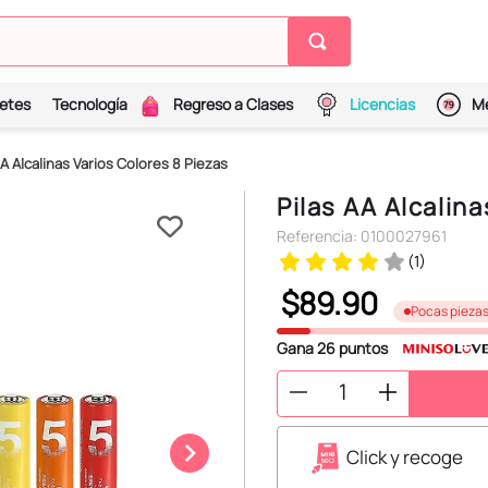
etes
Tecnología
Regreso a Clases
Licencias
Me
AA Alcalinas Varios Colores 8 Piezas
Pilas AA Alcalina
Referencia
:
0100027961
(
1
)
$
89
.
90
Pocas pieza
Gana
26
puntos
Click y recoge