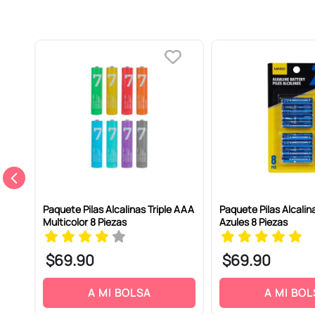
Dirección de email
Escribe un comentario
ENVIAR COMENTARIO
Paquete Pilas Alcalinas Triple AAA
Paquete Pilas Alcalin
Multicolor 8 Piezas
Azules 8 Piezas
$
69
.
90
$
69
.
90
A MI BOLSA
A MI BOL