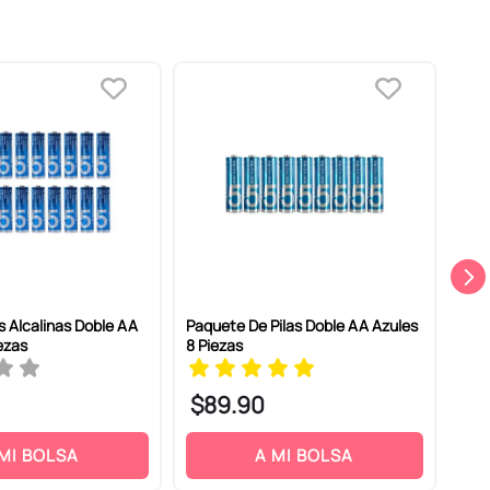
s Alcalinas Doble AA
Paquete De Pilas Doble AA Azules
Pila
ezas
8 Piezas
Pie
$
89
.
90
$
 MI BOLSA
A MI BOLSA