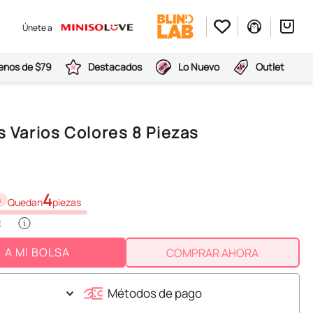
Únete a
nos de $79
Destacados
Lo Nuevo
Outlet
s Varios Colores 8 Piezas
4
s
Quedan
piezas
A MI BOLSA
COMPRAR AHORA
Métodos de pago