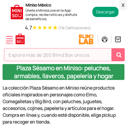
Miniso México
X
Únete a MinisoLove en la App:
Descargar
compra, recibe noticias y disfruta
de beneficios.
★
★
★
★
★
4.7
(11k Calificaciones)
Explora más de 250 Blind Box únicos
Plaza Sésamo en Miniso: peluches,
TÉRMINOS MÁS BUSCADOS
armables, llaveros, papelería y hogar
1
.
hello kitty
La colección Plaza Sésamo en Miniso reúne productos
2
.
spiderman
oficiales inspirados en personajes como Elmo,
3
.
peluche
Comegalletas y Big Bird, con peluches, juguetes,
accesorios, cojines, papelería y artículos para el hogar.
4
.
osito cariñosito
Compra en línea y, cuando esté disponible, elige pickup
5
.
blind box
para recoger en tienda.