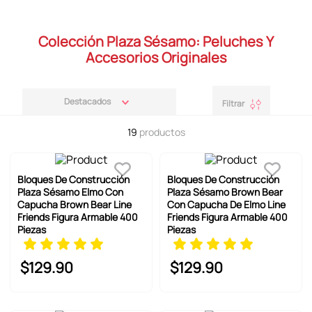
6
.
llaveros
7
.
pokemon
Colección Plaza Sésamo: Peluches Y
8
.
bts
Accesorios Originales
9
.
toy story
10
.
chiikawas
Destacados
Filtrar
19
productos
Bloques De Construcción
Bloques De Construcción
Plaza Sésamo Elmo Con
Plaza Sésamo Brown Bear
Capucha Brown Bear Line
Con Capucha De Elmo Line
Friends Figura Armable 400
Friends Figura Armable 400
Piezas
Piezas
$
129
.
90
$
129
.
90