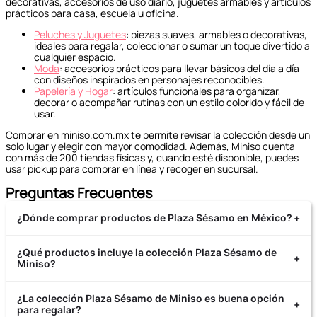
decorativas, accesorios de uso diario, juguetes armables y artículos
prácticos para casa, escuela u oficina.
Peluches y Juguetes
: piezas suaves, armables o decorativas,
ideales para regalar, coleccionar o sumar un toque divertido a
cualquier espacio.
Moda
: accesorios prácticos para llevar básicos del día a día
con diseños inspirados en personajes reconocibles.
Papelería y Hogar
: artículos funcionales para organizar,
decorar o acompañar rutinas con un estilo colorido y fácil de
usar.
Comprar en miniso.com.mx te permite revisar la colección desde un
solo lugar y elegir con mayor comodidad. Además, Miniso cuenta
con más de 200 tiendas físicas y, cuando esté disponible, puedes
usar pickup para comprar en línea y recoger en sucursal.
Preguntas Frecuentes
¿Dónde comprar productos de Plaza Sésamo en México?
+
Puedes comprar productos de Plaza Sésamo en
miniso.com.mx cuando la colección esté disponible. La landing
¿Qué productos incluye la colección Plaza Sésamo de
+
de Miniso México reúne artículos oficiales de la colección en un
Miniso?
solo lugar, como peluches, juguetes armables, cojines y
accesorios.
La colección Plaza Sésamo de Miniso incluye artículos oficiales
para uso diario, regalo, juego y decoración. En la página se
¿La colección Plaza Sésamo de Miniso es buena opción
+
muestran categorías como peluches, bloques de
para regalar?