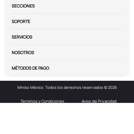
SECCIONES
SOPORTE
SERVICIOS
NOSOTROS
MÉTODOS DE PAGO
Miniso México. Todos los derechos reservados © 2026
Términos y Condiciones
Aviso de Privacidad
Miniso.com.mx utiliza cookies para que tengas la mejor experiencia de
navegación. Si sigues navegando entendemos que aceptas nuestra
politica de cookies