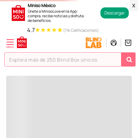
Regresar
Miniso México
X
Únete a MinisoLove en la App:
Descargar
compra, recibe noticias y disfruta
de beneficios.
Recoge en tienda en 24 horas y gratis.
★
★
★
★
★
4.7
(11k Calificaciones)
Contamos con devoluciones
en tiendas Miniso.
Explora más de 250 Blind Box únicos
La ayuda que necesitas en tus compras.
TÉRMINOS MÁS BUSCADOS
Todos tus pagos son
Seguros.
1
.
hello kitty
2
.
spiderman
3
.
peluche
4
.
osito cariñosito
5
.
llaveros