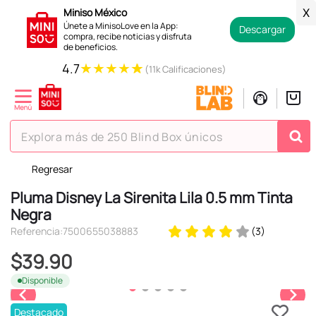
Miniso México
X
Únete a MinisoLove en la App:
Descargar
compra, recibe noticias y disfruta
de beneficios.
★
★
★
★
★
4.7
(11k Calificaciones)
Explora más de 250 Blind Box únicos
Regresar
TÉRMINOS MÁS BUSCADOS
Pluma Disney La Sirenita Lila 0.5 mm Tinta
1
.
hello kitty
Negra
2
.
spiderman
Referencia
:
7500655038883
(
3
)
3
.
peluche
$
39
.
90
4
.
osito cariñosito
Disponible
5
.
llaveros
Destacado