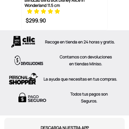
BlindLab Blind Box Disney Alice In
Wonderland 11.5 cm
$
299
.
90
Recoge en tienda en 24 horas y gratis.
Contamos con devoluciones
en tiendas Miniso.
La ayuda que necesitas en tus compras.
Todos tus pagos son
Seguros.
DESCARGA NUESTRA APP