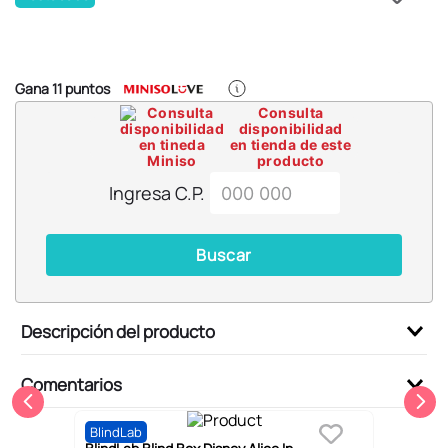
6
.
blind box
7
.
pokemon
8
.
bts
Gana
11
puntos
9
.
chiikawas
Consulta
disponibilidad
10
.
cosmetiquera
en tienda de este
producto
Ingresa C.P.
Buscar
Descripción del producto
Comentarios
BlindLab