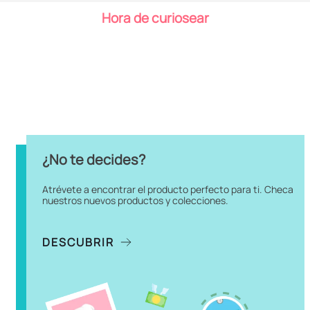
9
.
chiikawas
Hora de curiosear
10
.
cosmetiquera
Destacado
Destacado
Peluche Star Wars Darth
Peluche Con Base
Vader Felpa Negro 20x34 cm
Magnética Star Wars
Stormtrooper Felpa Blanco
9x12 cm
Cargando comentarios…
Cargando comentarios…
$
329
.
90
$
299
.
90