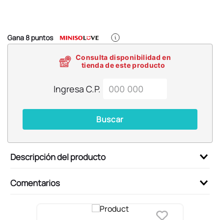
6
.
pokemon
7
.
llaveros
8
.
bts
Gana
8
puntos
9
.
chiikawas
Consulta disponibilidad en
tienda de este producto
10
.
toy story
Ingresa C.P.
Buscar
Descripción del producto
Comentarios