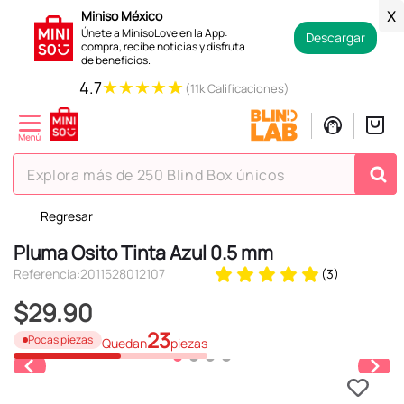
Miniso México
X
Únete a MinisoLove en la App:
Descargar
compra, recibe noticias y disfruta
de beneficios.
★
★
★
★
★
4.7
(11k Calificaciones)
Explora más de 250 Blind Box únicos
Regresar
TÉRMINOS MÁS BUSCADOS
Pluma Osito Tinta Azul 0.5 mm
1
.
hello kitty
Referencia
:
2011528012107
(
3
)
2
.
spiderman
$
29
.
90
3
.
peluche
23
Pocas piezas
Quedan
piezas
4
.
osito cariñosito
5
.
blind box