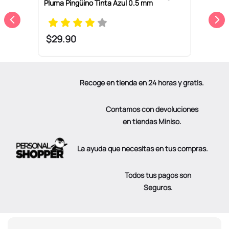
Pluma Pingüino Tinta Azul 0.5 mm
P
A
$
29
.
90
Recoge en tienda en 24 horas y gratis.
Contamos con devoluciones
en tiendas Miniso.
La ayuda que necesitas en tus compras.
Todos tus pagos son
Seguros.