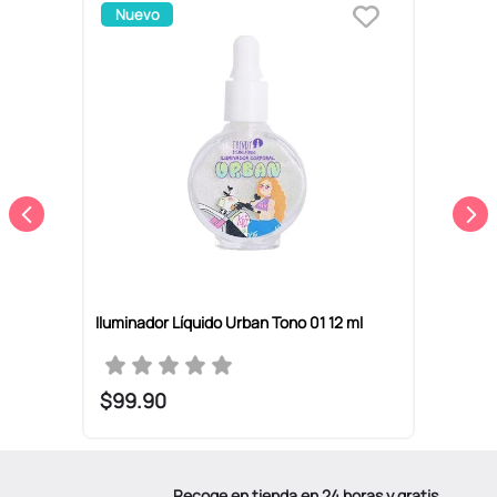
Nuevo
Iluminador Líquido Urban Tono 01 12 ml
I
I
$
99
.
90
Recoge en tienda en 24 horas y gratis.