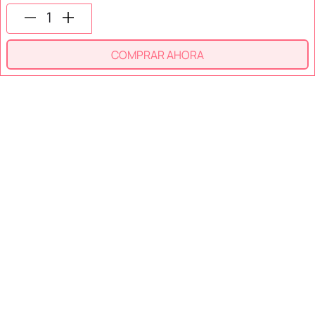
SÍGUENOS EN
COMPRAR AHORA
SECCIONES
SOPORTE
SERVICIOS
NOSOTROS
MÉTODOS DE PAGO
Miniso México. Todos los derechos reservados © 2026
Términos y Condiciones
Aviso de Privacidad