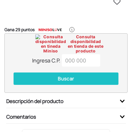
6
.
pokemon
7
.
llaveros
8
.
bts
Gana
29
puntos
9
.
chiikawas
Consulta
disponibilidad
10
.
toy story
en tienda de este
producto
Ingresa C.P.
Buscar
Descripción del producto
Comentarios