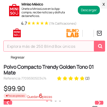
Miniso México
X
Únete a MinisoLove en la App:
Descargar
compra, recibe noticias y disfruta
de beneficios.
★
★
★
★
★
4.7
(11k Calificaciones)
Explora más de 250 Blind Box únicos
Regresar
TÉRMINOS MÁS BUSCADOS
Polvo Compacto Trendy Golden Tono 01
1
.
hello kitty
Mate
2
.
spiderman
Referencia
:
7709590503474
(
2
)
3
.
peluche
$
99
.
90
4
.
osito cariñosito
6
Pocas piezas
Quedan
piezas
5
.
blind box