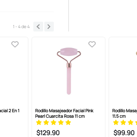
1 - 4
de
4
cial 2 En 1
Rodillo Masajeador Facial Pink
Rodillo Masa
Pearl Cuarcita Rosa 11 cm
11.5 cm
$
129
.
90
$
99
.
90