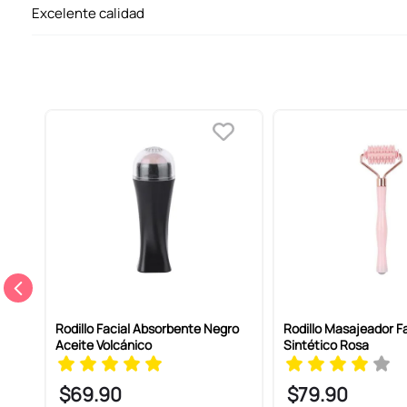
Excelente calidad
le
Rodillo Facial Absorbente Negro
Rodillo Masajeador Fa
.9CM
Aceite Volcánico
Sintético Rosa
$
69
.
90
$
79
.
90