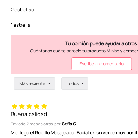
2 estrellas
1 estrella
Escribe un comentario
Más reciente
Todos
Agregar comentario
Título
Buena calidad
Sofía G.
Enviado
2 meses atrás
por
Califica el producto de 1 a 5 estrellas
Me llegó el Rodillo Masajeador Facial en un verde muy bonit