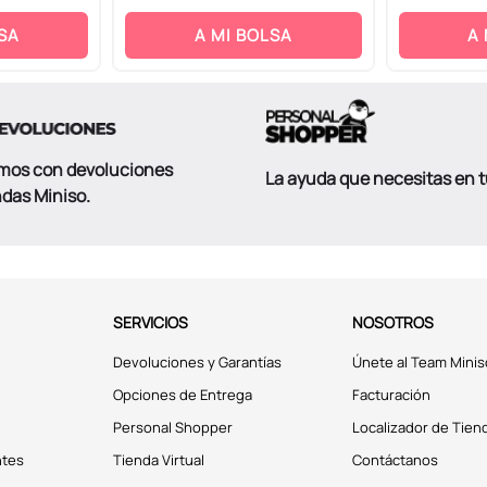
SA
A MI BOLSA
A
mos con devoluciones
La ayuda que necesitas en 
ndas Miniso.
SERVICIOS
NOSOTROS
Devoluciones y Garantías
Únete al Team Minis
Opciones de Entrega
Facturación
Personal Shopper
Localizador de Tien
ntes
Tienda Virtual
Contáctanos