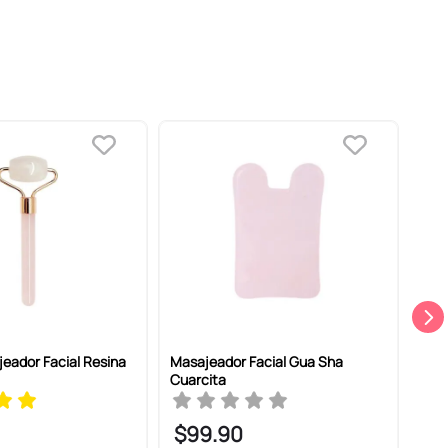
jeador Facial Resina
Masajeador Facial Gua Sha
Mas
Cuarcita
Cua
$
99
.
90
$