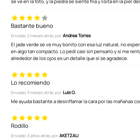
se ve en la foto, y la piedra se siente fría y lisita en la piel 
Tu nombre
Bastante bueno
Andrea Torres
Enviado
2 meses atrás
por
Dirección de email
El jade verde se ve muy bonito con esa luz natural, no espe
en algo tan compacto. Lo pedí casi sin pensarlo y sí me rent
alrededor de los ojos es un detalle que sí se agradece.
Escribe un comentario
Lo recomiendo
Luis O.
Enviado
3 meses atrás
por
Me ayuda bastante a desinflamar la cara por las mañanas co
ENVIAR COMENTARIO
Rodillo
AKETZALI
Enviado
3 años atrás
por