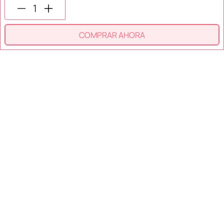
SÍGUENOS EN
COMPRAR AHORA
SECCIONES
SOPORTE
SERVICIOS
NOSOTROS
MÉTODOS DE PAGO
Miniso México. Todos los derechos reservados © 2026
Términos y Condiciones
Aviso de Privacidad