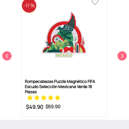
-
17 %
R
D
Rompecabezas Puzzle Magnético FIFA
Escudo Selección Mexicana Verde 18
Piezas
$
49
.
90
$
59
.
90