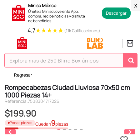
Miniso México
X
Únete a MinisoLove en la App:
Descargar
compra, recibe noticias y disfruta
de beneficios.
★
★
★
★
★
4.7
(11k Calificaciones)
Explora más de 250 Blind Box únicos
Regresar
TÉRMINOS MÁS BUSCADOS
Rompecabezas Ciudad Lluviosa 70x50 cm
1
.
hello kitty
1000 Piezas 14+
2
.
spiderman
Referencia
:
7508304717226
3
.
peluche
$
199
.
90
4
.
osito cariñosito
9
Pocas piezas
Quedan
piezas
5
.
blind box