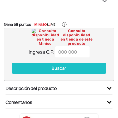
6
.
pokemon
7
.
llaveros
8
.
bts
Gana
59
puntos
9
.
chiikawas
Consulta
disponibilidad
10
.
toy story
en tienda de este
producto
Ingresa C.P.
Buscar
Descripción del producto
Comentarios