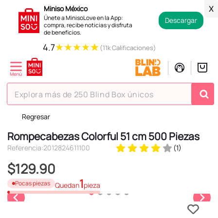
Miniso México
X
Únete a MinisoLove en la App:
Descargar
compra, recibe noticias y disfruta
de beneficios.
★
★
★
★
★
4.7
(11k Calificaciones)
Explora más de 250 Blind Box únicos
Regresar
TÉRMINOS MÁS BUSCADOS
Rompecabezas Colorful 51 cm 500 Piezas
1
.
hello kitty
Referencia
:
2012824611100
(
1
)
2
.
spiderman
$
129
.
90
3
.
peluche
1
Pocas piezas
Quedan
pieza
4
.
osito cariñosito
5
.
blind box