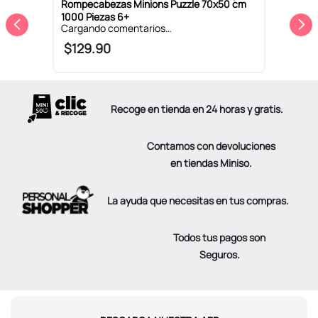
Rompecabezas Minions Puzzle 70x50 cm
R
1000 Piezas 6+
P
$
129
.
90
Recoge en tienda en 24 horas y gratis.
Contamos con devoluciones
en tiendas Miniso.
La ayuda que necesitas en tus compras.
Todos tus pagos son
Seguros.