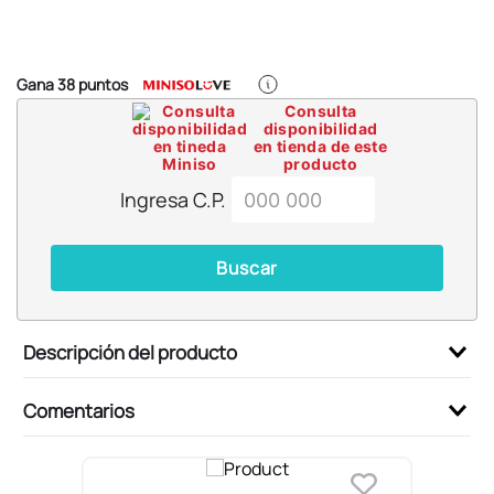
6
.
llaveros
7
.
pokemon
8
.
bts
Gana
38
puntos
Consulta
9
.
toy story
disponibilidad
en tienda de este
10
.
chiikawas
producto
Ingresa C.P.
Buscar
Descripción del producto
Comentarios