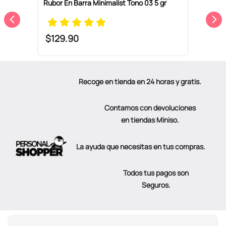
Rubor En Barra Minimalist Tono 03 5 gr
P
1
$
129
.
90
Recoge en tienda en 24 horas y gratis.
Contamos con devoluciones
en tiendas Miniso.
La ayuda que necesitas en tus compras.
Todos tus pagos son
Seguros.