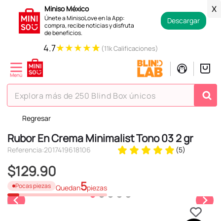
Miniso México
X
Únete a MinisoLove en la App:
Descargar
compra, recibe noticias y disfruta
de beneficios.
★
★
★
★
★
4.7
(11k Calificaciones)
Explora más de 250 Blind Box únicos
Regresar
TÉRMINOS MÁS BUSCADOS
Rubor En Crema Minimalist Tono 03 2 gr
1
.
hello kitty
Referencia
:
2017419618106
(
5
)
2
.
spiderman
$
129
.
90
3
.
peluche
5
Pocas piezas
Quedan
piezas
4
.
osito cariñosito
5
.
blind box