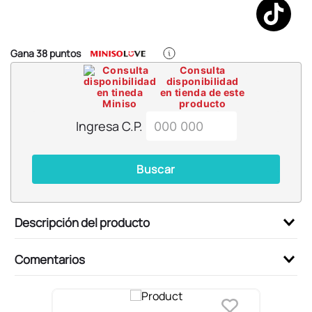
6
.
llaveros
7
.
pokemon
8
.
bts
Gana
38
puntos
Consulta
9
.
toy story
disponibilidad
en tienda de este
10
.
chiikawas
producto
Ingresa C.P.
Buscar
Descripción del producto
Comentarios