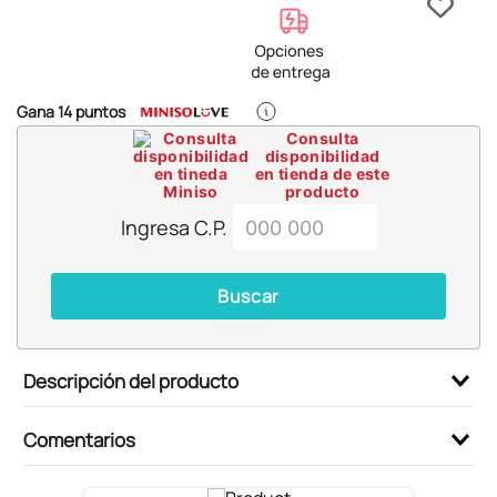
6
.
pokémon
7
.
llaveros
8
.
bts
Gana
14
puntos
9
.
chiikawas
Consulta
disponibilidad
10
.
toy story
en tienda de este
producto
Ingresa C.P.
Buscar
Descripción del producto
Comentarios