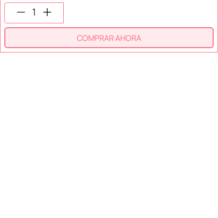
COMPRAR AHORA
SECCIONES
SOPORTE
SERVICIOS
NOSOTROS
MÉTODOS DE PAGO
Miniso México. Todos los derechos reservados © 2026
Términos y Condiciones
Aviso de Privacidad