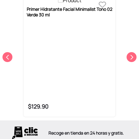
án
Primer Hidratante Facial Minimalist Tono 02
I
Verde 30 ml
I
$
129
.
90
Recoge en tienda en 24 horas y gratis.