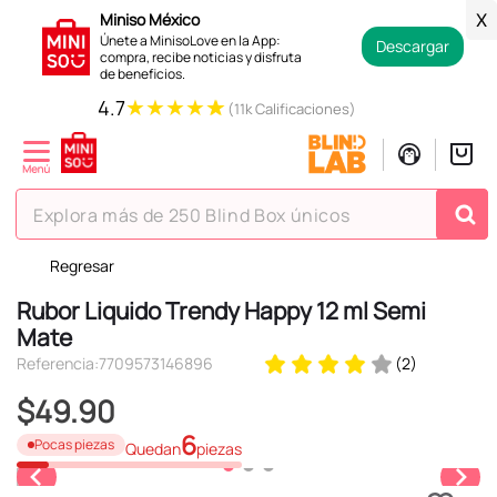
Miniso México
X
Únete a MinisoLove en la App:
Descargar
compra, recibe noticias y disfruta
de beneficios.
★
★
★
★
★
4.7
(11k Calificaciones)
Explora más de 250 Blind Box únicos
Regresar
TÉRMINOS MÁS BUSCADOS
Rubor Liquido Trendy Happy 12 ml Semi
1
.
hello kitty
Mate
2
.
spiderman
Referencia
:
7709573146896
(
2
)
3
.
peluche
$
49
.
90
4
.
osito cariñosito
6
Pocas piezas
Quedan
piezas
5
.
blind box