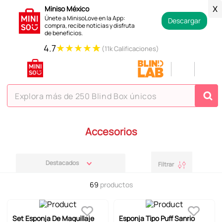
Miniso México
X
Únete a MinisoLove en la App:
Descargar
compra, recibe noticias y disfruta
de beneficios.
★
★
★
★
★
4.7
(11k Calificaciones)
Explora más de 250 Blind Box únicos
TÉRMINOS MÁS BUSCADOS
Accesorios
1
.
hello kitty
2
.
spiderman
Destacados
Filtrar
3
.
peluche
69
productos
4
.
osito cariñosito
5
.
blind box
Set Esponja De Maquillaje
Esponja Tipo Puff Sanrio