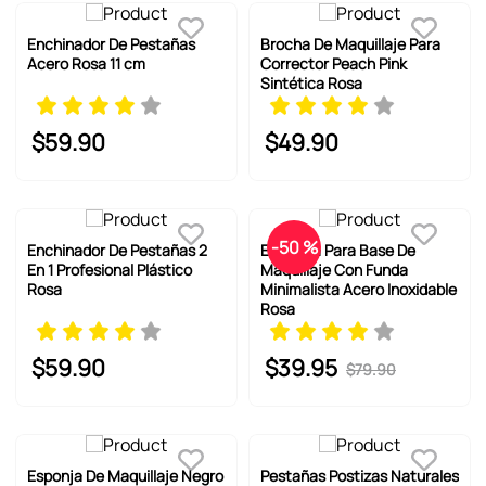
Enchinador De Pestañas
Brocha De Maquillaje Para
Acero Rosa 11 cm
Corrector Peach Pink
Sintética Rosa
$
59
.
90
$
49
.
90
-
50 %
Enchinador De Pestañas 2
Espátula Para Base De
En 1 Profesional Plástico
Maquillaje Con Funda
Rosa
Minimalista Acero Inoxidable
Rosa
$
59
.
90
$
39
.
95
$
79
.
90
Esponja De Maquillaje Negro
Pestañas Postizas Naturales