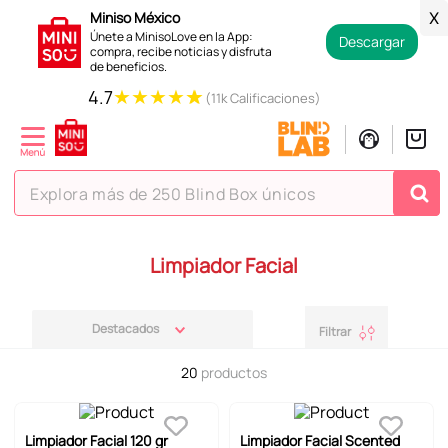
Miniso México
X
Únete a MinisoLove en la App:
Descargar
compra, recibe noticias y disfruta
de beneficios.
★
★
★
★
★
4.7
(11k Calificaciones)
Explora más de 250 Blind Box únicos
TÉRMINOS MÁS BUSCADOS
Limpiador Facial
1
.
hello kitty
2
.
spiderman
Destacados
Filtrar
3
.
peluche
20
productos
4
.
osito cariñosito
5
.
blind box
Limpiador Facial 120 gr
Limpiador Facial Scented