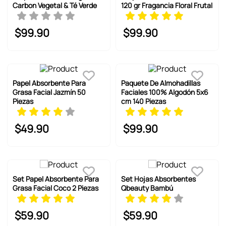
6
.
pokémon
Carbon Vegetal & Té Verde
120 gr Fragancia Floral Frutal
7
.
llaveros
$
99
.
90
$
99
.
90
8
.
bts
9
.
chiikawas
10
.
toy story
Papel Absorbente Para
Paquete De Almohadillas
Grasa Facial Jazmín 50
Faciales 100% Algodón 5x6
Piezas
cm 140 Piezas
$
49
.
90
$
99
.
90
Set Papel Absorbente Para
Set Hojas Absorbentes
Grasa Facial Coco 2 Piezas
Qbeauty Bambú
$
59
.
90
$
59
.
90