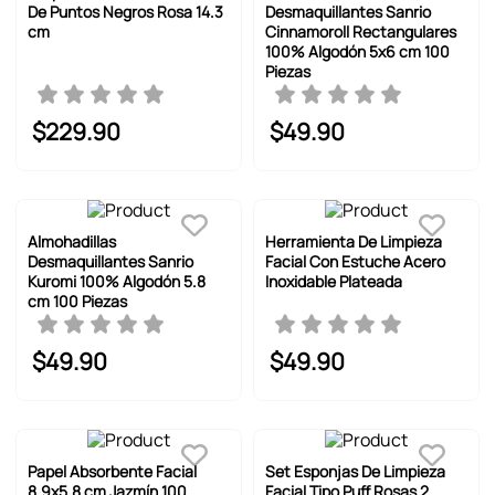
De Puntos Negros Rosa 14.3
Desmaquillantes Sanrio
cm
Cinnamoroll Rectangulares
100% Algodón 5x6 cm 100
Piezas
$
229
.
90
$
49
.
90
Almohadillas
Herramienta De Limpieza
Desmaquillantes Sanrio
Facial Con Estuche Acero
Kuromi 100% Algodón 5.8
Inoxidable Plateada
cm 100 Piezas
$
49
.
90
$
49
.
90
Papel Absorbente Facial
Set Esponjas De Limpieza
8.9x5.8 cm Jazmín 100
Facial Tipo Puff Rosas 2