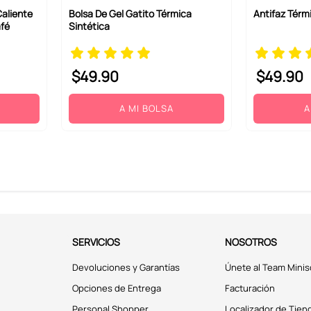
Caliente
Bolsa De Gel Gatito Térmica
Antifaz Térm
afé
Sintética
$
49
.
90
$
49
.
90
A MI BOLSA
A
SERVICIOS
NOSOTROS
Devoluciones y Garantías
Únete al Team Minis
Opciones de Entrega
Facturación
Personal Shopper
Localizador de Tien