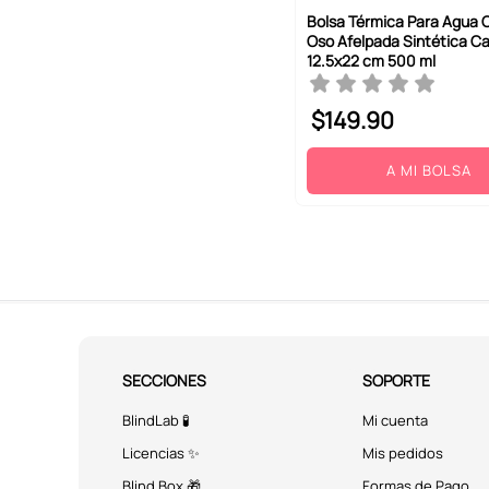
Bolsa Térmica Para Agua 
Oso Afelpada Sintética C
12.5x22 cm 500 ml
$
149
.
90
A MI BOLSA
SECCIONES
SOPORTE
BlindLab 🧪
Mi cuenta
Licencias ✨
Mis pedidos
Blind Box 🎁
Formas de Pago