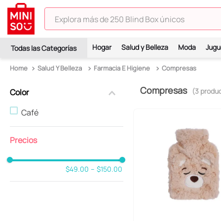
Explora más de 250 Blind Box únicos
TÉRMINOS MÁS BUSCADOS
Hogar
Salud y Belleza
Moda
Jugu
1
.
hello kitty
Salud Y Belleza
Farmacia E Higiene
Compresas
2
.
spiderman
Compresas
3
.
peluche
3
produ
Color
4
.
osito cariñosito
Café
5
.
blind box
6
.
llaveros
7
.
pokemon
$49.00
–
$150.00
8
.
bts
9
.
toy story
10
.
chiikawas