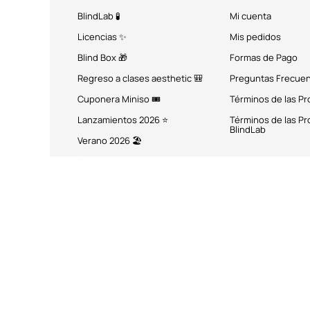
BlindLab 🧪
Mi cuenta
Licencias ✨
Mis pedidos
Blind Box 🎁
Formas de Pago
Regreso a clases aesthetic 🎒
Preguntas Frecue
Cuponera Miniso 🎟️
Términos de las P
Lanzamientos 2026 ⭐
Términos de las P
BlindLab
Verano 2026 🏖️
MÉTODOS DE PAGO
Miniso México. Todos los 
Miniso.com.mx utiliza cookies a través de las que se obtienen dat