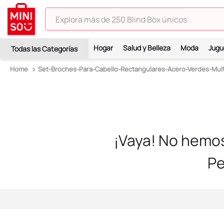
Explora más de 250 Blind Box únicos
TÉRMINOS MÁS BUSCADOS
Hogar
Salud y Belleza
Moda
Jugu
1
.
hello kitty
Set-Broches-Para-Cabello-Rectangulares-Acero-Verdes-Mul
2
.
spiderman
3
.
peluche
4
.
osito cariñosito
5
.
blind box
¡Vaya! No hemo
6
.
pokemon
Pe
7
.
llaveros
8
.
bts
9
.
chiikawas
10
.
toy story