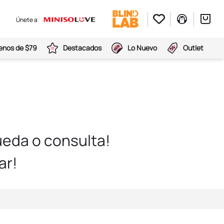
Únete a
nos de $79
Destacados
Lo Nuevo
Outlet
eda o consulta!
ar!