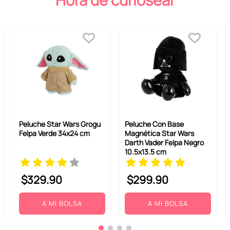
Hora de curiosear
Peluche Star Wars Grogu
Peluche Con Base
Felpa Verde 34x24 cm
Magnética Star Wars
Darth Vader Felpa Negro
10.5x13.5 cm
$
329
.
90
$
299
.
90
A MI BOLSA
A MI BOLSA