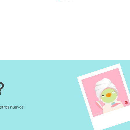
?
estros nuevos