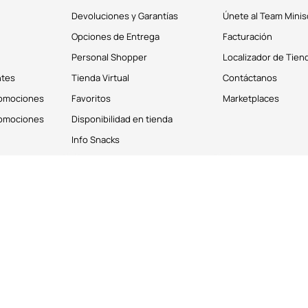
Devoluciones y Garantías
Únete al Team Minis
Opciones de Entrega
Facturación
Personal Shopper
Localizador de Tien
ntes
Tienda Virtual
Contáctanos
romociones
Favoritos
Marketplaces
romociones
Disponibilidad en tienda
Info Snacks
derechos reservados © 2026
Términos y Condiciones
os personales de los clientes. Puedes deshabilitar estas cookies desde la 