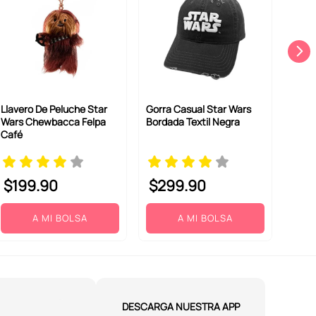
Llavero De Peluche Star
Gorra Casual Star Wars
Wars Chewbacca Felpa
Bordada Textil Negra
Café
$
199
.
90
$
299
.
90
A MI BOLSA
A MI BOLSA
DESCARGA NUESTRA APP