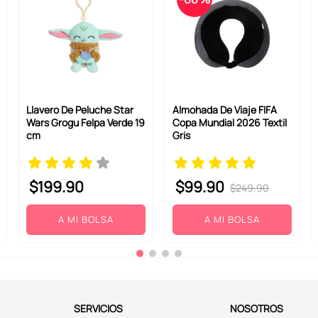
Llavero De Peluche Star
Almohada De Viaje FIFA
Wars Grogu Felpa Verde 19
Copa Mundial 2026 Textil
cm
Gris
$
199
.
90
$
99
.
90
$
249
.
90
A MI BOLSA
A MI BOLSA
SERVICIOS
NOSOTROS