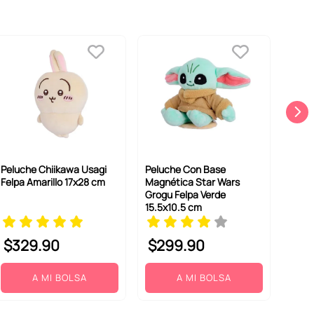
Peluche Chiikawa Usagi
Peluche Con Base
Felpa Amarillo 17x28 cm
Magnética Star Wars
Grogu Felpa Verde
15.5x10.5 cm
$
329
.
90
$
299
.
90
A MI BOLSA
A MI BOLSA