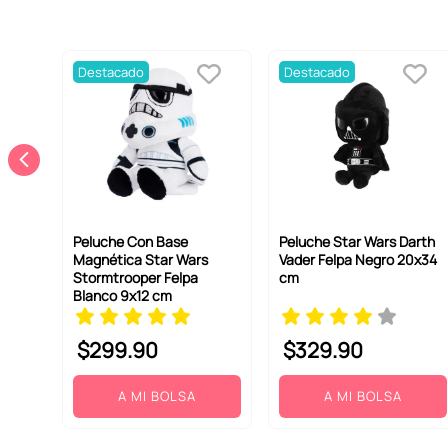
Destacado
Destacado
Peluche Con Base
Peluche Star Wars Darth
Magnética Star Wars
Vader Felpa Negro 20x34
Stormtrooper Felpa
cm
Blanco 9x12 cm
$
299
.
90
$
329
.
90
A MI BOLSA
A MI BOLSA