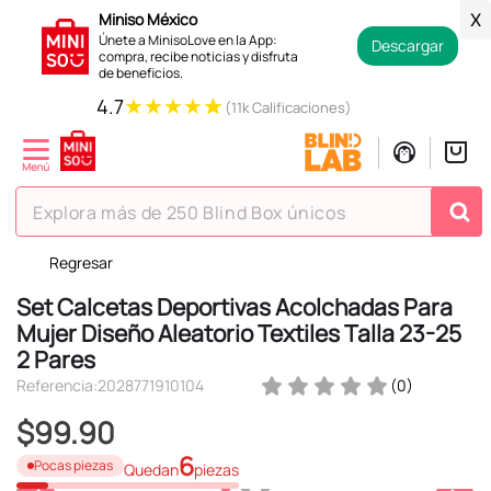
Miniso México
X
Únete a MinisoLove en la App:
Descargar
compra, recibe noticias y disfruta
de beneficios.
★
★
★
★
★
4.7
(11k Calificaciones)
Explora más de 250 Blind Box únicos
Regresar
TÉRMINOS MÁS BUSCADOS
Set Calcetas Deportivas Acolchadas Para
1
.
hello kitty
Mujer Diseño Aleatorio Textiles Talla 23-25
2
.
spiderman
2 Pares
3
.
peluche
Referencia
:
2028771910104
(
0
)
4
.
osito cariñosito
$
99
.
90
5
.
llaveros
6
Pocas piezas
Quedan
piezas