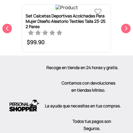
Set Calcetas Deportivas Acolchadas Para
P
1%
Mujer Diseño Aleatorio Textiles Talla 23-25
T
2 Pares
3
$
99
.
90
Recoge en tienda en 24 horas y gratis.
Contamos con devoluciones
en tiendas Miniso.
La ayuda que necesitas en tus compras.
Todos tus pagos son
Seguros.