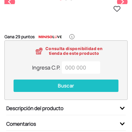
6
.
blind box
7
.
pokemon
8
.
bts
9
.
chiikawas
Gana
29
puntos
10
.
cosmetiquera
Consulta disponibilidad en
tienda de este producto
Ingresa C.P.
Buscar
Descripción del producto
Comentarios