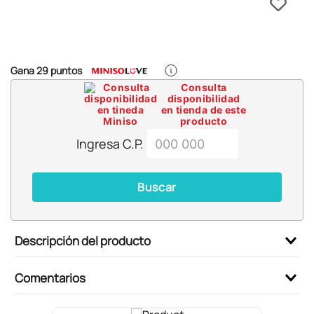
6
.
pokemon
7
.
llaveros
8
.
bts
Gana
29
puntos
9
.
chiikawas
Consulta
disponibilidad
10
.
toy story
en tienda de este
producto
Ingresa C.P.
Buscar
Descripción del producto
Comentarios