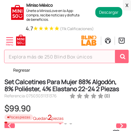
Miniso México
X
Únete a MinisoLove en la App:
Descargar
compra, recibe noticias y disfruta
de beneficios.
★
★
★
★
★
4.7
(11k Calificaciones)
Explora más de 250 Blind Box únicos
Regresar
TÉRMINOS MÁS BUSCADOS
Set Calcetines Para Mujer 88% Algodón,
1
.
hello kitty
8% Poliéster, 4% Elastano 22-24 2 Piezas
2
.
spiderman
Referencia
:
07503031131376
(
0
)
3
.
peluche
$
99
.
90
4
.
osito cariñosito
2
Pocas piezas
Quedan
piezas
5
.
blind box