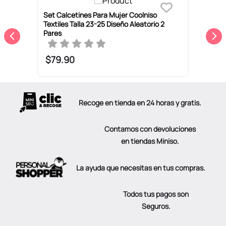
Set Calcetines Para Mujer Coolniso
T
Textiles Talla 23-25 Diseño Aleatorio 2
P
Pares
$
79
.
90
Recoge en tienda en 24 horas y gratis.
Contamos con devoluciones
en tiendas Miniso.
La ayuda que necesitas en tus compras.
Todos tus pagos son
Seguros.