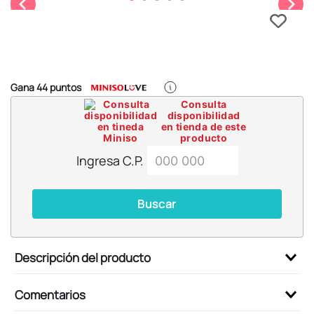
6
.
llaveros
7
.
pokemon
8
.
bts
9
.
chiikawas
Gana
44
puntos
10
.
cosmetiquera
Consulta
disponibilidad
en tienda de este
producto
Ingresa C.P.
Buscar
Descripción del producto
Comentarios