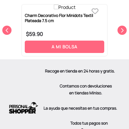
Charm Decorativo Flor Minidots Textil
C
Plateada 7.5 cm
7
$
59
.
90
A MI BOLSA
Recoge en tienda en 24 horas y gratis.
Contamos con devoluciones
en tiendas Miniso.
La ayuda que necesitas en tus compras.
Todos tus pagos son