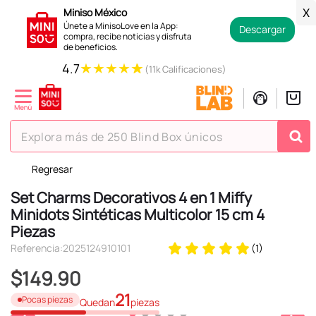
Miniso México
X
Únete a MinisoLove en la App:
Descargar
compra, recibe noticias y disfruta
de beneficios.
★
★
★
★
★
4.7
(11k Calificaciones)
Explora más de 250 Blind Box únicos
Regresar
TÉRMINOS MÁS BUSCADOS
Set Charms Decorativos 4 en 1 Miffy
1
.
hello kitty
Minidots Sintéticas Multicolor 15 cm 4
2
.
spiderman
Piezas
3
.
peluche
Referencia
:
2025124910101
(
1
)
4
.
osito cariñosito
$
149
.
90
5
.
blind box
21
Pocas piezas
Quedan
piezas