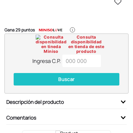
6
.
pokemon
7
.
llaveros
8
.
bts
Gana
29
puntos
9
.
chiikawas
Consulta
disponibilidad
10
.
toy story
en tienda de este
producto
Ingresa C.P.
Buscar
Descripción del producto
Comentarios