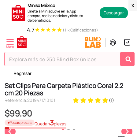
Miniso México
X
Únete a MinisoLove en la App:
Descargar
compra, recibe noticias y disfruta
de beneficios.
★
★
★
★
★
4.7
(11k Calificaciones)
Explora más de 250 Blind Box únicos
Regresar
TÉRMINOS MÁS BUSCADOS
Set Clips Para Carpeta Plástico Coral 2.2
1
.
hello kitty
cm 20 Piezas
2
.
spiderman
Referencia
:
2019471710101
(
1
)
3
.
peluche
$
99
.
90
4
.
osito cariñosito
3
Pocas piezas
Quedan
piezas
5
.
blind box