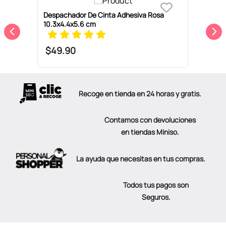
Despachador De Cinta Adhesiva Rosa
K
10.3x4.4x5.6 cm
A
$
49
.
90
Recoge en tienda en 24 horas y gratis.
Contamos con devoluciones
en tiendas Miniso.
La ayuda que necesitas en tus compras.
Todos tus pagos son
Seguros.