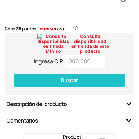
6
.
blind box
7
.
pokemon
8
.
bts
Gana
38
puntos
9
.
chiikawas
Consulta
disponibilidad
10
.
cosmetiquera
en tienda de este
producto
Ingresa C.P.
Buscar
Descripción del producto
Comentarios