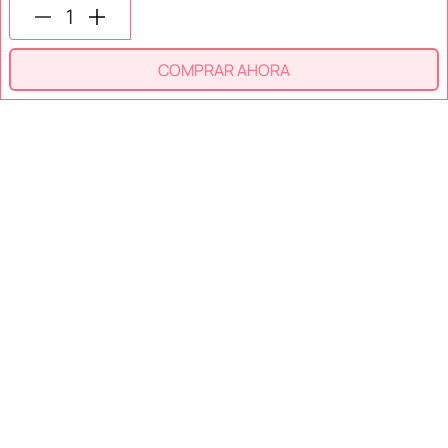
SÍGUENOS EN
COMPRAR AHORA
SECCIONES
SOPORTE
SERVICIOS
NOSOTROS
MÉTODOS DE PAGO
Miniso México. Todos los derechos reservados © 2026
Términos y Condiciones
Aviso de Privacidad