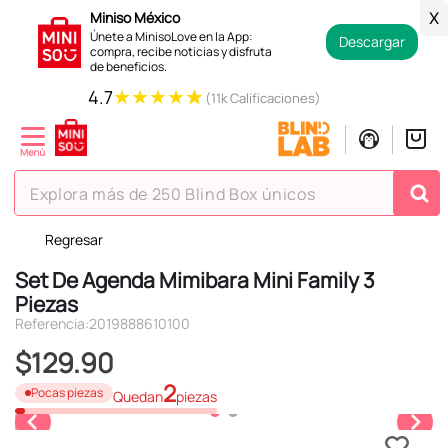
Miniso México
X
Únete a MinisoLove en la App:
Descargar
compra, recibe noticias y disfruta
de beneficios.
★
★
★
★
★
4.7
(11k Calificaciones)
Explora más de 250 Blind Box únicos
Regresar
TÉRMINOS MÁS BUSCADOS
Set De Agenda Mimibara Mini Family 3
1
.
hello kitty
Piezas
2
.
spiderman
Referencia
:
2019888610100
3
.
peluche
$
129
.
90
4
.
osito cariñosito
2
Pocas piezas
Quedan
piezas
5
.
llaveros