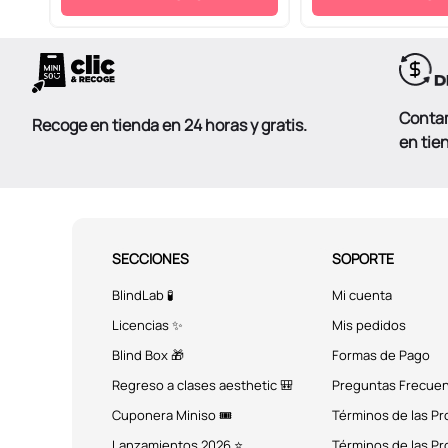
Conta
Recoge en tienda en 24 horas y gratis.
en tie
SECCIONES
SOPORTE
BlindLab 🧪
Mi cuenta
Licencias ✨
Mis pedidos
Blind Box 🎁
Formas de Pago
Regreso a clases aesthetic 🎒
Preguntas Frecue
Cuponera Miniso 🎟️
Términos de las P
Lanzamientos 2026 ⭐
Términos de las P