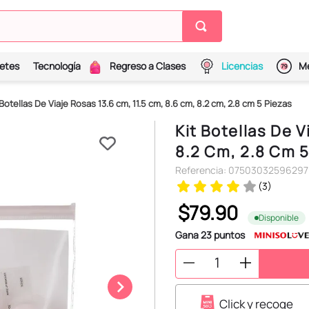
etes
Tecnología
Regreso a Clases
Licencias
Me
 Botellas De Viaje Rosas 13.6 cm, 11.5 cm, 8.6 cm, 8.2 cm, 2.8 cm 5 Piezas
Kit Botellas De 
8.2 Cm, 2.8 Cm 5
Referencia
:
07503032596297
(
3
)
$
79
.
90
Disponible
Gana
23
puntos
Click y recoge