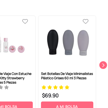
 De Viaje Con Estuche
Set Botellas De Viaje Minimalistas
Kit 
 Kitty Strawberry
Plástico Grises 60 ml 3 Piezas
Mult
as 5 Piezas
$
69
.
90
$
 MI BOLSA
A MI BOLSA