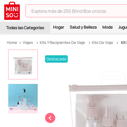
Explora más de 250 Blind Box únicos
TÉRMINOS MÁS BUSCADOS
Hogar
Salud y Belleza
Moda
Jugu
1
.
hello kitty
2
.
spiderman
Viajes
Kits Y Recipientes De Viaje
Kits De Viaje
Kit
3
.
peluche
Destacado
4
.
osito cariñosito
5
.
blind box
6
.
pokémon
7
.
llaveros
8
.
bts
9
.
chiikawas
10
.
toy story