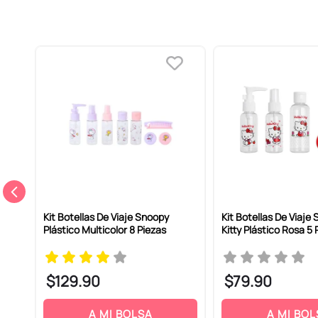
8
Kit Botellas De Viaje Snoopy
Kit Botellas De Viaje 
Plástico Multicolor 8 Piezas
Kitty Plástico Rosa 5 
$
129
.
90
$
79
.
90
A MI BOLSA
A MI BOL