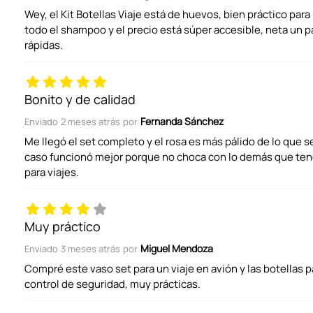
Califica el producto de 1 a 5 estrellas
Wey, el Kit Botellas Viaje está de huevos, bien práctico par
todo el shampoo y el precio está súper accesible, neta un 
rápidas.
Tu nombre
Bonito y de calidad
Dirección de email
Fernanda Sánchez
Enviado
2 meses atrás
por
Me llegó el set completo y el rosa es más pálido de lo que se
caso funcionó mejor porque no choca con lo demás que ten
Escribe un comentario
para viajes.
Muy práctico
Miguel Mendoza
Enviado
3 meses atrás
por
Compré este vaso set para un viaje en avión y las botellas 
ENVIAR COMENTARIO
control de seguridad, muy prácticas.