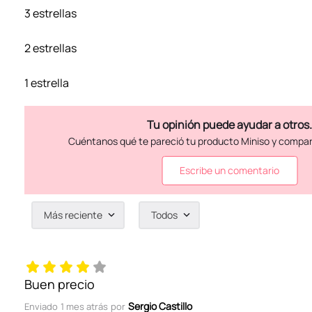
3 estrellas
2 estrellas
1 estrella
Escribe un comentario
Más reciente
Todos
Agregar comentario
Título
Buen precio
Sergio Castillo
Enviado
1 mes atrás
por