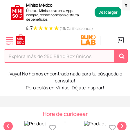
Miniso México
X
Únete a MinisoLove en la App:
Descargar
compra, recibe noticias y disfruta
de beneficios.
★
★
★
★
★
4.7
(11k Calificaciones)
Explora más de 250 Blind Box únicos
TÉRMINOS MÁS BUSCADOS
¡Vaya! No hemos encontrado nada para tu búsqueda o
consulta!
1
.
hello kitty
Pero estás en Miniso ¡Déjate inspirar!
2
.
spiderman
3
.
peluche
4
.
osito cariñosito
Hora de curiosear
5
.
blind box