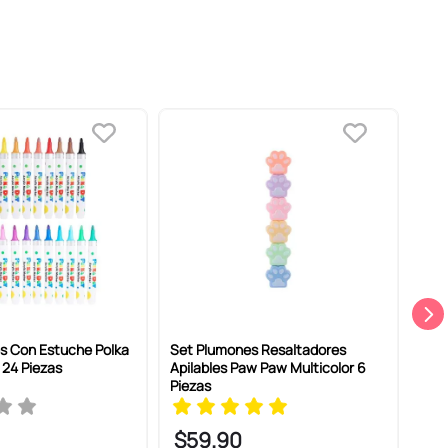
s Con Estuche Polka
Set Plumones Resaltadores
Plu
 24 Piezas
Apilables Paw Paw Multicolor 6
1.0
Piezas
$
59
.
90
$
1