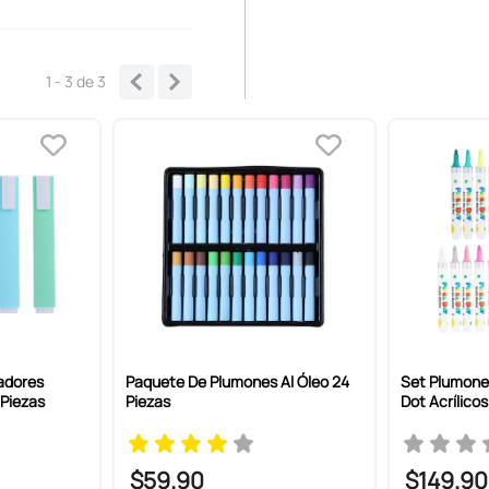
1 - 3
de
3
adores
Paquete De Plumones Al Óleo 24
Set Plumone
 Piezas
Piezas
Dot Acrílicos
$
59
.
90
$
149
.
90