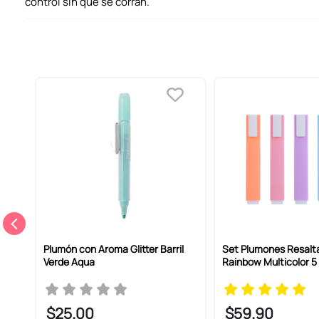
control sin que se corran.
e De
Plumón con Aroma Glitter Barril
Set Plumones Resalt
Verde Aqua
Rainbow Multicolor 5
$
25
.
00
$
59
.
90