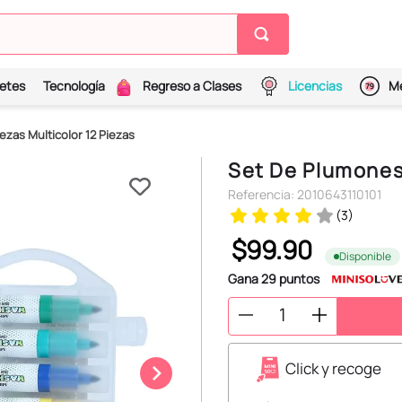
etes
Tecnología
Regreso a Clases
Licencias
Me
ezas Multicolor 12 Piezas
Set De Plumones 
Referencia
:
2010643110101
(
3
)
$
99
.
90
Disponible
Gana
29
puntos
Click y recoge