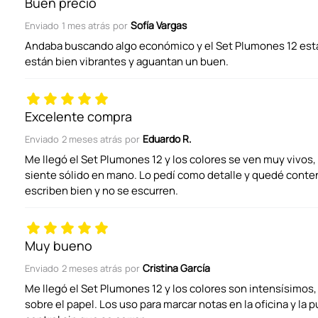
Buen precio
Sofía Vargas
Enviado
1 mes atrás
por
Califica el producto de 1 a 5 estrellas
Andaba buscando algo económico y el Set Plumones 12 está
están bien vibrantes y aguantan un buen.
Tu nombre
Excelente compra
Eduardo R.
Enviado
2 meses atrás
por
Dirección de email
Me llegó el Set Plumones 12 y los colores se ven muy vivos,
siente sólido en mano. Lo pedí como detalle y quedé conte
escriben bien y no se escurren.
Escribe un comentario
Muy bueno
Cristina García
Enviado
2 meses atrás
por
Me llegó el Set Plumones 12 y los colores son intensísimos,
sobre el papel. Los uso para marcar notas en la oficina y la
ENVIAR COMENTARIO