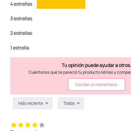
4 estrellas
3 estrellas
2 estrellas
1 estrella
Escribe un comentario
Más reciente
Todos
Agregar comentario
Título