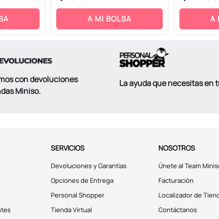
SA
A MI BOLSA
A
mos con devoluciones
La ayuda que necesitas en 
ndas Miniso.
SERVICIOS
NOSOTROS
Devoluciones y Garantías
Únete al Team Minis
Opciones de Entrega
Facturación
Personal Shopper
Localizador de Tien
ntes
Tienda Virtual
Contáctanos