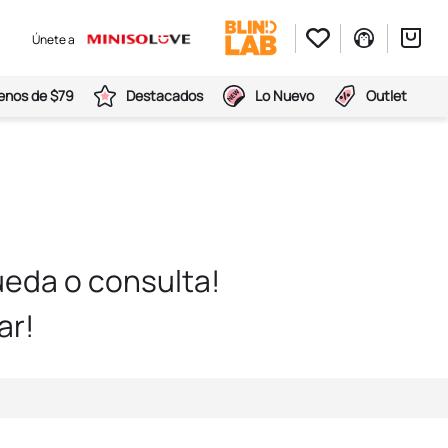
Únete a
nos de $79
Destacados
Lo Nuevo
Outlet
eda o consulta!
ar!