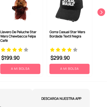
Llavero De Peluche Star
Gorra Casual Star Wars
Wars Chewbacca Felpa
Bordada Textil Negra
Café
$
199
.
90
$
299
.
90
A MI BOLSA
A MI BOLSA
DESCARGA NUESTRA APP