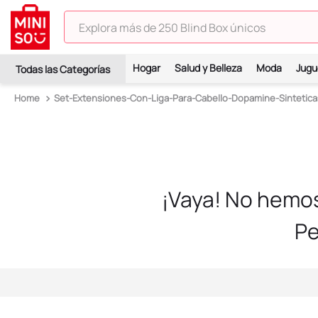
Explora más de 250 Blind Box únicos
TÉRMINOS MÁS BUSCADOS
Hogar
Salud y Belleza
Moda
Jugu
1
.
hello kitty
Set-Extensiones-Con-Liga-Para-Cabello-Dopamine-Sintetica
2
.
spiderman
3
.
peluche
4
.
osito cariñosito
5
.
blind box
¡Vaya! No hemo
6
.
pokémon
Pe
7
.
llaveros
8
.
bts
9
.
chiikawas
10
.
toy story