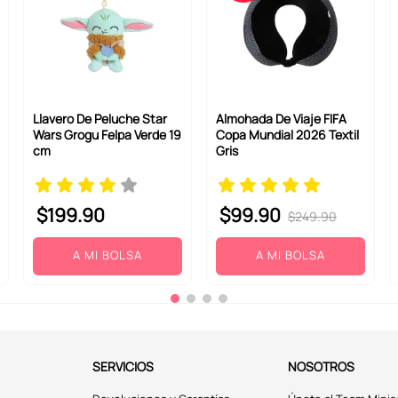
Llavero De Peluche Star
Almohada De Viaje FIFA
Wars Grogu Felpa Verde 19
Copa Mundial 2026 Textil
cm
Gris
$
199
.
90
$
99
.
90
$
249
.
90
A MI BOLSA
A MI BOLSA
SERVICIOS
NOSOTROS