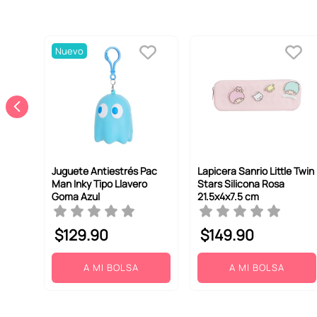
Nuevo
Juguete Antiestrés Pac
Lapicera Sanrio Little Twin
Man Inky Tipo Llavero
Stars Silicona Rosa
Goma Azul
21.5x4x7.5 cm
$
129
.
90
$
149
.
90
A MI BOLSA
A MI BOLSA