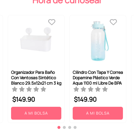
Hora de curiosear
Organizador Para Baño
Cilindro Con Tapa Y Correa
Con Ventosas Sintético
Dopamine Plástico Verde
Blanco 29.5x12x21 cm 3 kg
Aqua 1100 ml Libre De BPA
$
149
.
90
$
149
.
90
A MI BOLSA
A MI BOLSA