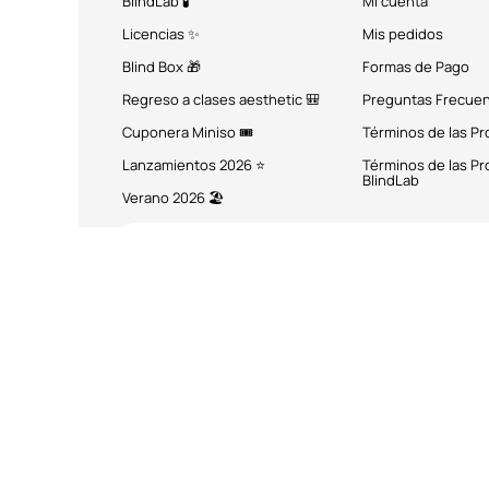
BlindLab 🧪
Mi cuenta
Licencias ✨
Mis pedidos
Blind Box 🎁
Formas de Pago
Regreso a clases aesthetic 🎒
Preguntas Frecue
Cuponera Miniso 🎟️
Términos de las P
Lanzamientos 2026 ⭐
Términos de las P
BlindLab
Verano 2026 🏖️
MÉTODOS DE PAGO
Miniso México. Todos los 
Miniso.com.mx utiliza cookies a través de las que se obtienen dat
entend