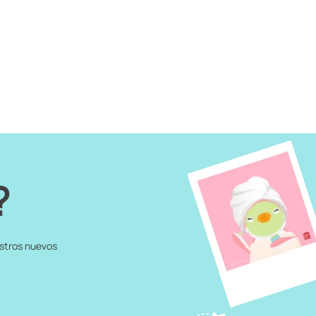
?
estros nuevos