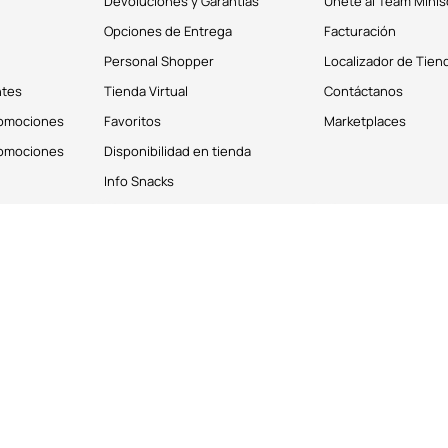
Devoluciones y Garantías
Únete al Team Minis
Opciones de Entrega
Facturación
Personal Shopper
Localizador de Tien
ntes
Tienda Virtual
Contáctanos
romociones
Favoritos
Marketplaces
romociones
Disponibilidad en tienda
Info Snacks
derechos reservados © 2026
Términos y Condiciones
os personales de los clientes. Puedes deshabilitar estas cookies desde la 
emos que aceptas el uso de las cookies descrito en nuestro Aviso de Priv