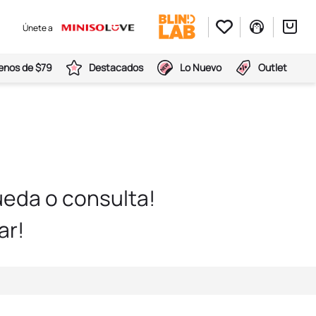
Únete a
nos de $79
Destacados
Lo Nuevo
Outlet
eda o consulta!
ar!