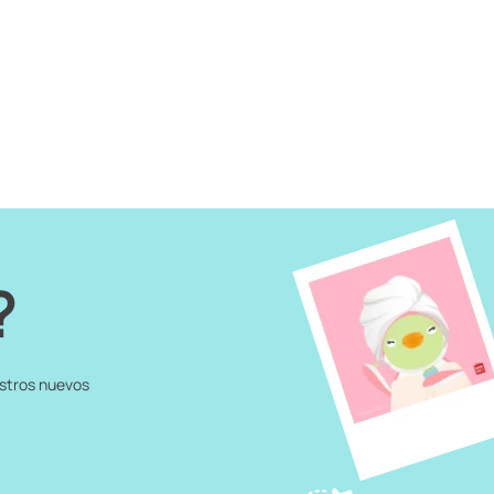
?
estros nuevos