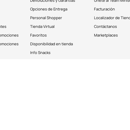
Devoluciones y Garantías
Únete al Team Minis
Opciones de Entrega
Facturación
Personal Shopper
Localizador de Tien
ntes
Tienda Virtual
Contáctanos
romociones
Favoritos
Marketplaces
romociones
Disponibilidad en tienda
Info Snacks
derechos reservados © 2026
Términos y Condiciones
os personales de los clientes. Puedes deshabilitar estas cookies desde la 
emos que aceptas el uso de las cookies descrito en nuestro Aviso de Priv