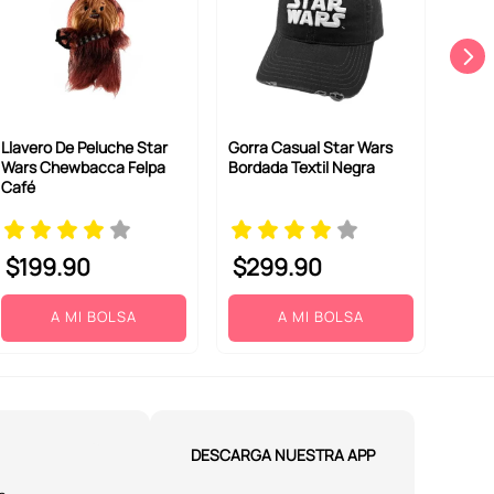
Llavero De Peluche Star
Gorra Casual Star Wars
Wars Chewbacca Felpa
Bordada Textil Negra
Café
$
199
.
90
$
299
.
90
A MI BOLSA
A MI BOLSA
DESCARGA NUESTRA APP