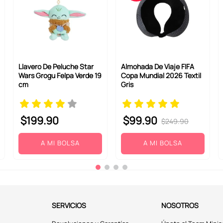
Llavero De Peluche Star
Almohada De Viaje FIFA
Wars Grogu Felpa Verde 19
Copa Mundial 2026 Textil
cm
Gris
$
199
.
90
$
99
.
90
$
249
.
90
A MI BOLSA
A MI BOLSA
SERVICIOS
NOSOTROS