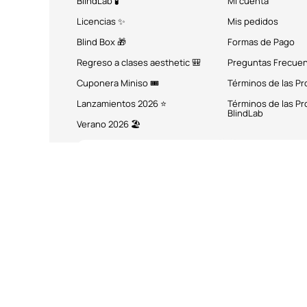
BlindLab 🧪
Mi cuenta
Licencias ✨
Mis pedidos
Blind Box 🎁
Formas de Pago
Regreso a clases aesthetic 🎒
Preguntas Frecue
Cuponera Miniso 🎟️
Términos de las P
Lanzamientos 2026 ⭐
Términos de las P
BlindLab
Verano 2026 🏖️
MÉTODOS DE PAGO
Miniso México. Todos los 
Miniso.com.mx utiliza cookies a través de las que se obtienen dat
entend