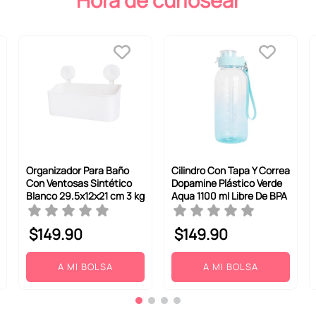
Hora de curiosear
Organizador Para Baño
Cilindro Con Tapa Y Correa
Con Ventosas Sintético
Dopamine Plástico Verde
Blanco 29.5x12x21 cm 3 kg
Aqua 1100 ml Libre De BPA
$
149
.
90
$
149
.
90
A MI BOLSA
A MI BOLSA