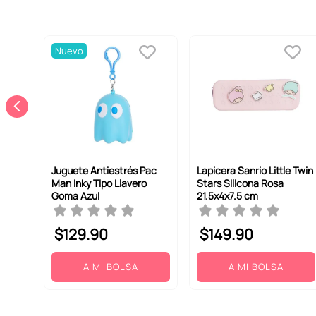
Nuevo
Juguete Antiestrés Pac
Lapicera Sanrio Little Twin
Man Inky Tipo Llavero
Stars Silicona Rosa
Goma Azul
21.5x4x7.5 cm
$
129
.
90
$
149
.
90
A MI BOLSA
A MI BOLSA