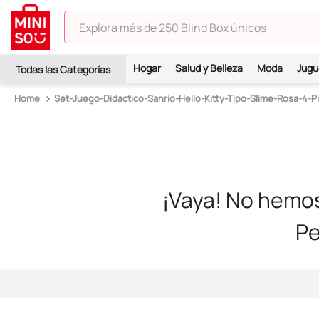
Explora más de 250 Blind Box únicos
TÉRMINOS MÁS BUSCADOS
Hogar
Salud y Belleza
Moda
Jugu
1
.
hello kitty
Set-Juego-Didactico-Sanrio-Hello-Kitty-Tipo-Slime-Rosa-4-P
2
.
spiderman
3
.
peluche
4
.
osito cariñosito
5
.
blind box
¡Vaya! No hemo
6
.
pokémon
Pe
7
.
llaveros
8
.
bts
9
.
chiikawas
10
.
toy story