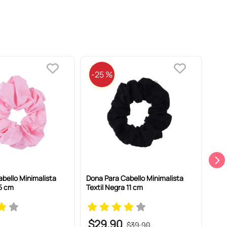
-
25 %
bello Minimalista
Dona Para Cabello Minimalista
Set 
15 cm
Textil Negra 11 cm
Azul
$
29
.
90
$
$
39
.
90