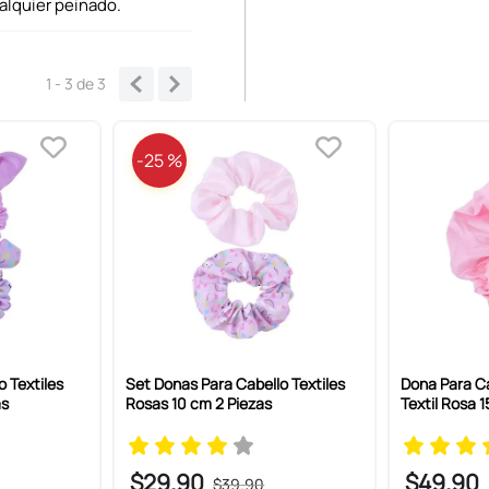
ualquier peinado.
1 - 3
de
3
-
25 %
o Textiles
Set Donas Para Cabello Textiles
Dona Para Ca
as
Rosas 10 cm 2 Piezas
Textil Rosa 
$
29
.
90
$
49
.
90
$
39
.
90