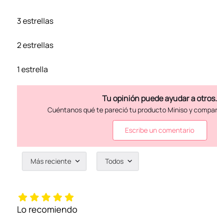
3 estrellas
2 estrellas
1 estrella
Escribe un comentario
Más reciente
Todos
Agregar comentario
Título
Lo recomiendo