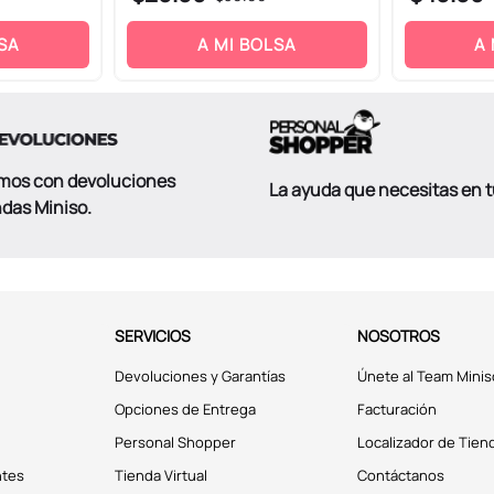
SA
A MI BOLSA
A
mos con devoluciones
La ayuda que necesitas en 
ndas Miniso.
SERVICIOS
NOSOTROS
Devoluciones y Garantías
Únete al Team Minis
Opciones de Entrega
Facturación
Personal Shopper
Localizador de Tien
ntes
Tienda Virtual
Contáctanos