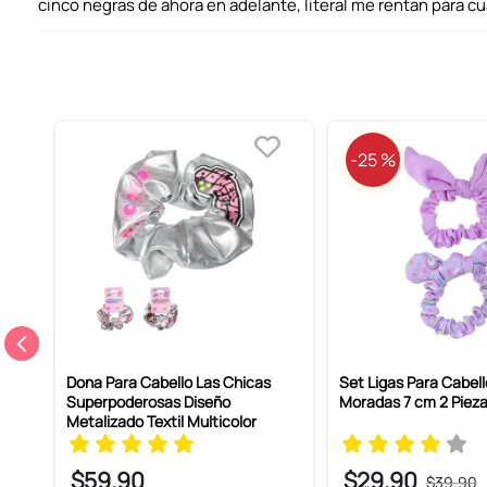
cinco negras de ahora en adelante, literal me rentan para c
-
25 %
o 2
Dona Para Cabello Las Chicas
Set Ligas Para Cabell
Superpoderosas Diseño
Moradas 7 cm 2 Piez
Metalizado Textil Multicolor
$
59
.
90
$
29
.
90
$
39
.
90