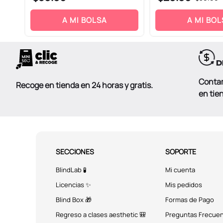
A MI BOLSA
A MI BOL
Conta
Recoge en tienda en 24 horas y gratis.
en tie
SECCIONES
SOPORTE
BlindLab 🧪
Mi cuenta
Licencias ✨
Mis pedidos
Blind Box 🎁
Formas de Pago
Regreso a clases aesthetic 🎒
Preguntas Frecue