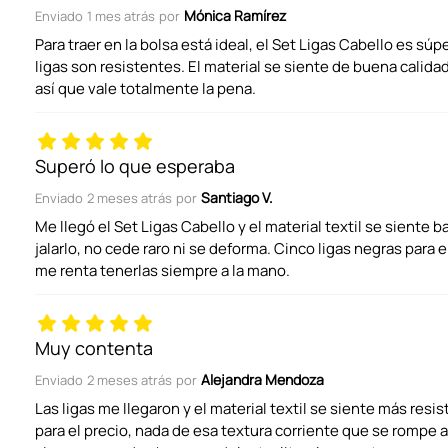
Mónica Ramírez
Enviado
1 mes atrás
por
Califica el producto de 1 a 5 estrellas
Para traer en la bolsa está ideal, el Set Ligas Cabello es sú
ligas son resistentes. El material se siente de buena calidad
así que vale totalmente la pena.
Tu nombre
Superó lo que esperaba
Dirección de email
Santiago V.
Enviado
2 meses atrás
por
Me llegó el Set Ligas Cabello y el material textil se siente b
jalarlo, no cede raro ni se deforma. Cinco ligas negras para el
Escribe un comentario
me renta tenerlas siempre a la mano.
Muy contenta
Alejandra Mendoza
Enviado
2 meses atrás
por
Las ligas me llegaron y el material textil se siente más res
ENVIAR COMENTARIO
para el precio, nada de esa textura corriente que se rompe 