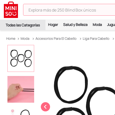
Explora más de 250 Blind Box únicos
TÉRMINOS MÁS BUSCADOS
Hogar
Salud y Belleza
Moda
Jugu
1
.
hello kitty
2
.
spiderman
Moda
Accesorios Para El Cabello
Liga Para Cabello
3
.
peluche
4
.
osito cariñosito
5
.
blind box
6
.
llaveros
7
.
pokemon
8
.
bts
9
.
toy story
10
.
chiikawas