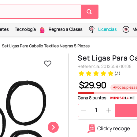
etes
Tecnología
Regreso a Clases
Licencias
Me
Set Ligas Para Cabello Textiles Negras 5 Piezas
Set Ligas Para C
Referencia
:
2012659710108
(
3
)
$
29
.
90
Pocas pieza
Gana
8
puntos
Click y recoge