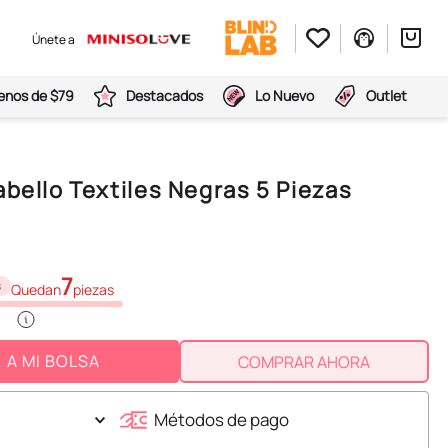
Únete a
nos de $79
Destacados
Lo Nuevo
Outlet
abello Textiles Negras 5 Piezas
7
s
Quedan
piezas
A MI BOLSA
COMPRAR AHORA
Métodos de pago