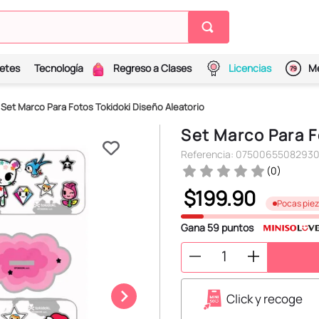
etes
Tecnología
Regreso a Clases
Licencias
Me
Set Marco Para Fotos Tokidoki Diseño Aleatorio
Set Marco Para F
Referencia
:
0750065508293
(
0
)
$
199
.
90
Pocas pie
Gana
59
puntos
Click y recoge