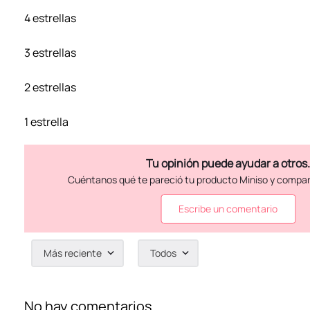
4 estrellas
3 estrellas
2 estrellas
1 estrella
Escribe un comentario
Más reciente
Todos
Agregar comentario
Título
No hay comentarios.