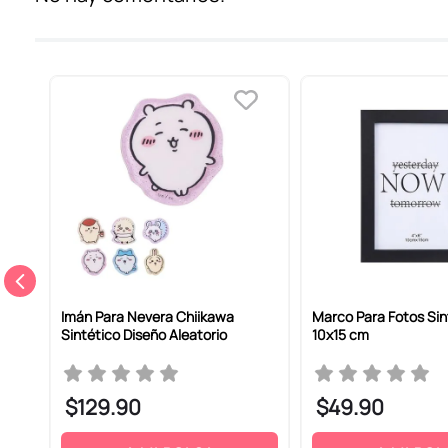
Califica el producto de 1 a 5 estrellas
Tu nombre
Dirección de email
Escribe un comentario
Imán Para Nevera Chiikawa
Marco Para Fotos Sin
Sintético Diseño Aleatorio
10x15 cm
$
129
.
90
$
49
.
90