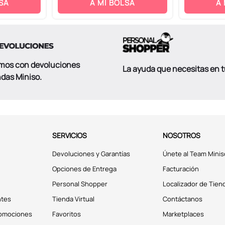
SA
A MI BOLSA
A
mos con devoluciones
La ayuda que necesitas en 
ndas Miniso.
SERVICIOS
NOSOTROS
Devoluciones y Garantías
Únete al Team Minis
Opciones de Entrega
Facturación
Personal Shopper
Localizador de Tien
ntes
Tienda Virtual
Contáctanos
romociones
Favoritos
Marketplaces