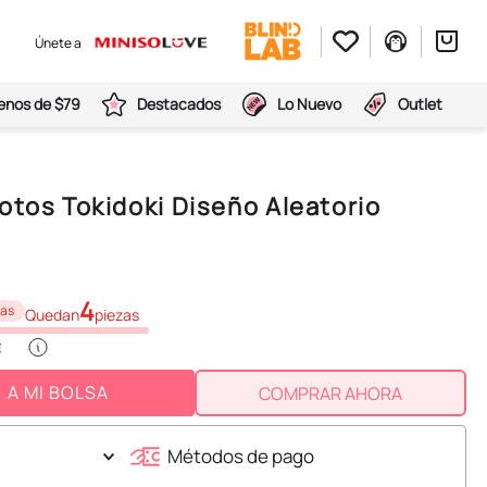
Únete a
nos de $79
Destacados
Lo Nuevo
Outlet
otos Tokidoki Diseño Aleatorio
0
4
zas
Quedan
piezas
A MI BOLSA
COMPRAR AHORA
Métodos de pago