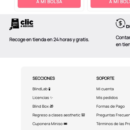
ENVIAR COMENTARIO
A MI BOLSA
A MI BOL
Conta
Recoge en tienda en 24 horas y gratis.
en tie
SECCIONES
SOPORTE
BlindLab 🧪
Mi cuenta
Licencias ✨
Mis pedidos
Blind Box 🎁
Formas de Pago
Regreso a clases aesthetic 🎒
Preguntas Frecue
Cuponera Miniso 🎟️
Términos de las P