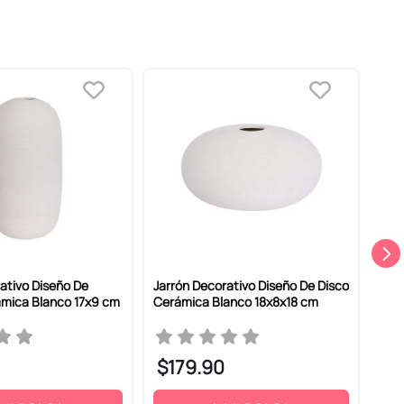
ativo Diseño De
Jarrón Decorativo Diseño De Disco
Pos
ámica Blanco 17x9 cm
Cerámica Blanco 18x8x18 cm
Sint
$
179
.
90
$