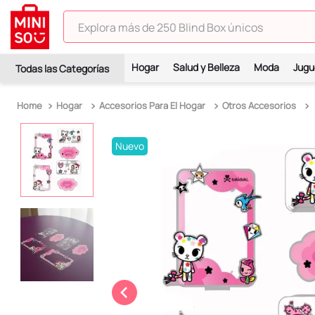
Explora más de 250 Blind Box únicos
TÉRMINOS MÁS BUSCADOS
Hogar
Salud y Belleza
Moda
Jugu
1
.
hello kitty
2
.
spiderman
Hogar
Accesorios Para El Hogar
Otros Accesorios
3
.
peluche
Nuevo
4
.
osito cariñosito
5
.
blind box
6
.
pokemon
7
.
llaveros
8
.
bts
9
.
chiikawas
10
.
toy story