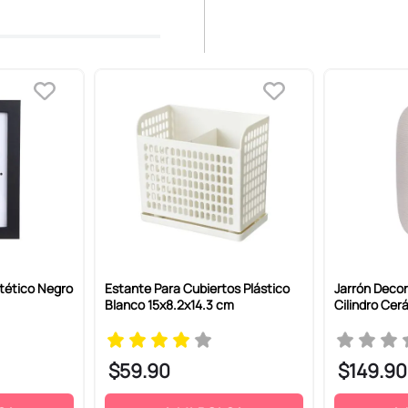
tético Negro
Estante Para Cubiertos Plástico
Jarrón Decor
Blanco 15x8.2x14.3 cm
Cilindro Cer
$
59
.
90
$
149
.
90