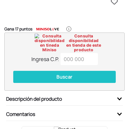
6
.
pokémon
7
.
llaveros
8
.
bts
Gana
17
puntos
9
.
chiikawas
Consulta
disponibilidad
10
.
toy story
en tienda de este
producto
Ingresa C.P.
Buscar
Descripción del producto
Comentarios