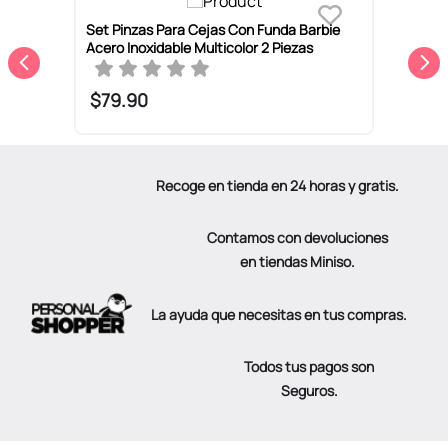
Set Pinzas Para Cejas Con Funda Barbie
K
Acero Inoxidable Multicolor 2 Piezas
A
$
79
.
90
Recoge en tienda en 24 horas y gratis.
Contamos con devoluciones
en tiendas Miniso.
La ayuda que necesitas en tus compras.
Todos tus pagos son
Seguros.