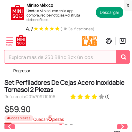
Miniso México
X
Únete a MinisoLove en la App:
Descargar
compra, recibe noticias y disfruta
de beneficios.
★
★
★
★
★
4.7
(11k Calificaciones)
Explora más de 250 Blind Box únicos
Regresar
TÉRMINOS MÁS BUSCADOS
Set Perfiladores De Cejas Acero Inoxidable
1
.
hello kitty
Tornasol 2 Piezas
2
.
spiderman
Referencia
:
2014709710106
(
1
)
3
.
peluche
$
59
.
90
4
.
osito cariñosito
5
Pocas piezas
Quedan
piezas
5
.
blind box